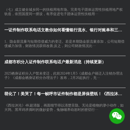
（七）成立健全城乡同一的扶植用地市场。完美屯子团体运营性扶植用地产权
轨造，依照国度同一摆设，有序促进屯子团体运营性扶植用···
一证件制作联系电话文教你如何看懂银行流水、银行对账单和三大财
1、隐金脏流量与短期偿债威力的变迁。若是本期隐金脏流量添加，公司短期偿
债威力加强，财政情况获得改善;反之，则公司财政情况比···
成都市积分入证件制作联系电话户最新消息（持续更新）
2025栖身证积分入户暂未变迁，此前2024年1月5《成都会户籍迁入注销办理法
子》《成都会栖身证积分办理法子》发布，2月20起执行，无···
萌化了！美哭了！每一帧呼市证件制作都是屏保壁纸！《西拉沐沦》
《西拉沐沦》4K超清版，画面细节得以清楚呈隐。无论是植物的渺小动作，如
大鸨、黑琴鸡求偶时的微妙姿势，兔狲哺养幼崽时的密切行···