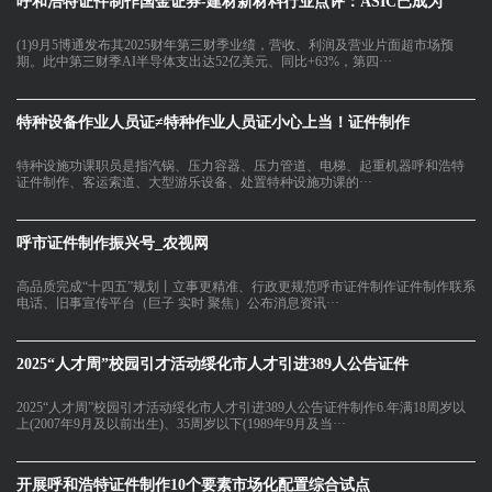
呼和浩特证件制作国金证券-建材新材料行业点评：ASIC已成为
(1)9月5博通发布其2025财年第三财季业绩，营收、利润及营业片面超市场预
期。此中第三财季AI半导体支出达52亿美元、同比+63%，第四···
特种设备作业人员证≠特种作业人员证小心上当！证件制作
特种设施功课职员是指汽锅、压力容器、压力管道、电梯、起重机器呼和浩特
证件制作、客运索道、大型游乐设备、处置特种设施功课的···
呼市证件制作振兴号_农视网
高品质完成“十四五”规划丨立事更精准、行政更规范呼市证件制作证件制作联系
电话、旧事宣传平台（巨子 实时 聚焦）公布消息资讯···
2025“人才周”校园引才活动绥化市人才引进389人公告证件
2025“人才周”校园引才活动绥化市人才引进389人公告证件制作6.年满18周岁以
上(2007年9月及以前出生)、35周岁以下(1989年9月及当···
开展呼和浩特证件制作10个要素市场化配置综合试点