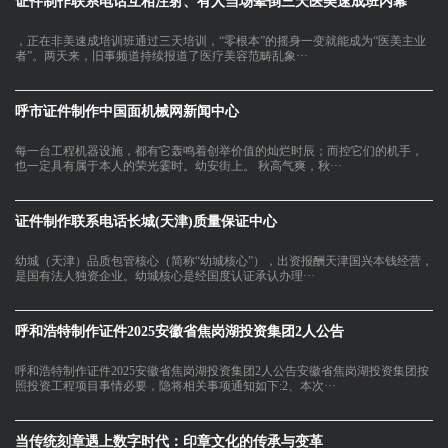
证件制作联系电话互相注射、有人当场晕倒三天医美速成班内幕
，正在非美速成培训班通过三天培训，“零根本”的摇身一变就能成为“医美主业
者”。两天来，旧事频道持续报道了医疗美容范畴乱象···
呼市证件制作中国面机械网新闻中心
每一台工程机器设施，都有它轰鸣着创举价值的灿烂时辰；而控它们的机手，
也一定具有属于本人的荣光霎时。幼安街上。 秋高气爽，秋···
证件制作联系电话长城(天津)质量保证中心
幼城（天津）品质包管核心（简称“幼城核心”），出资报酬天津国兴本钱经营，
是国有法人独资企业。幼城核心是经国度认证承认办理···
呼和浩特制作证件2025安徽省焦岗湖投资集团2人公告
呼和浩特制作证件2025安徽省焦岗湖投资集团2人公告安徽省焦岗湖投资集团按
照投资工程项目事情必要，隐将相关事项通知如下:2、本次···
当传统刻章遇上数字时代：印章文化的传承与变革