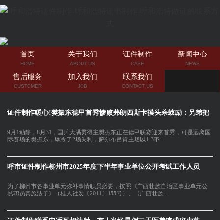
首页
关于我们
证件制作
新闻中心
HOME
ABOUT US
CASE
NEWS
售后服务
加入我们
联系我们
CUSTOMER
JOB
CONTACT US
证件制作暖心!樊振东德甲首秀惨败弗朗西斯卡摸头杀鼓励：兄弟把
9月1动静，8月31，国乒大满贯得主樊振东正在德甲联赛迎来首秀，可是远离国
际赛场的樊振东，爆冷了2场失利，萨尔布吕肯主场以1-3不···
呼市证件制作柳州市2025年度下半年事业单位公开考试工作人员
为了柳州市各事业单元弥补事情职员必要，按照《广西壮族自治区事业单元公
然职员真施法子》（桂人社发〔2011〕155号）、《广西壮族···