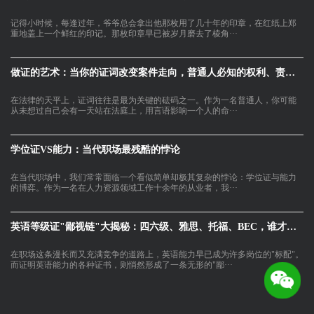
记得小时候，每逢过年，爷爷总会拿出他那枚用了几十年的印章，在红纸上郑
重地盖上一个鲜红的印记。那枚印章早已被岁月磨去了棱角···
做证的艺术：当你的证词改变案件走向，普通人必知的权利、责任与心理调适
在法律的天平上，证词往往是最为关键的砝码之一。作为一名普通人，你可能
从未想过自己会有一天站在法庭上，用言语影响一个人的命···
学位证VS能力：当代职场最残酷的悖论
在当代职场中，我们常常面临一个看似简单却极其复杂的悖论：学位证与能力
的博弈。作为一名在人力资源领域工作十余年的从业者，我···
英语等级证"鄙视链"大揭秘：四六级、雅思、托福、BEC，谁才是职场真正的"硬通货"？
在职场这条漫长而又充满竞争的道路上，英语能力早已成为许多岗位的"标配"。
而证明英语能力的各种证书，则悄然形成了一条无形的"鄙···