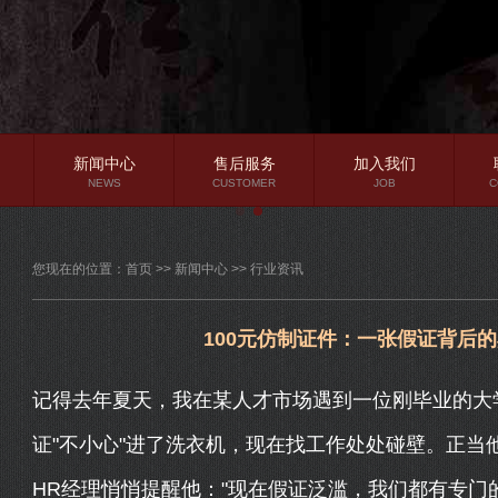
新闻中心
售后服务
加入我们
NEWS
CUSTOMER
JOB
C
公司新闻
您现在的位置：
首页
>>
新闻中心
>>
行业资讯
行业资讯
常见问题
100元仿制证件：一张假证背后
记得去年夏天，我在某人才市场遇到一位刚毕业的大
证"不小心"进了洗衣机，现在找工作处处碰壁。正当他
HR经理悄悄提醒他："现在假证泛滥，我们都有专门