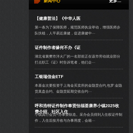
新闻中心
更多…
【健康普法】《中华人医
第一条为了保障医师，规范医师执业举动，增强医师步
队扶植，人平易近康健，促进康健中···
证件制作者缘何不办《证
湖北省襄樊市洋火厂的一名部前正在该市劳动就业部分
打点职工《证》时告诉笔者，他们企···
工银瑞信金ETF
本基金次要投资于上海金买卖所的金隐货合约,包罗:金隐
货真盘合约、金隐货延期交收合约···
呼和浩特证件制作奉贤怡福荟康养小镇2025收
费介绍、社区入住
小镇真行会员+办事费轨造。采办会员得到入住权证件制
作，入住后按月收与办事用度，会籍···