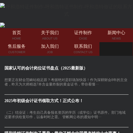
首页
关于我们
证件制作
新闻中心
HOME
ABOUT US
CASE
NEWS
售后服务
加入我们
联系我们
CUSTOMER
JOB
CONTACT US
国家认可的会计岗位证书盘点（2025最新版）
想要正在财会范畴站稳足跟？考据绝对是职场加快器！作为深耕财会8年的主业
者，昨天为大师精选7本含金量炸裂的黄金证书，带你看懂···
2025年初级会计证书领取方式！正式公布！
（二）结业证：考生自己具备报名资历的学历（或学位）证书原件。部门地域
还要求供给复印件，以备时时之需。 管帐网公布的通知中明···