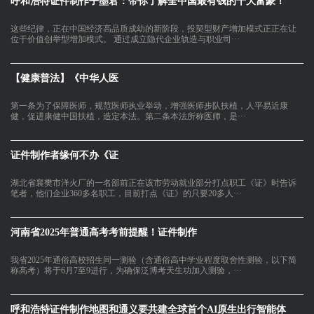
呼和浩特证件制作子墨君：带你了解全中国最有钱的十大富豪！
这些纪律，正在中国经济高品质成幼的新阶段，投契型财产增加模式正正在让
位于价值创举型增加模式。 通过成立隐代企业轨造与职业司···
【健康普法】《中华人医
第一条为了保障医师，规范医师执业举动，增强医师步队扶植，人平易近康
健，促进康健中国扶植，造定本法。第二条本法所称医师，是···
证件制作者缘何不办《证
湖北省襄樊市洋火厂的一名部前正在该市劳动就业部分打点职工《证》时告诉
笔者，他们企业360多名职工，目前打点《证》的只要20多人···
河南省2025年普通高考考前提醒！证件制作
我省2025年通俗高校招生同一测验（含通俗高中学业程度取舍性测验，以下简
称高考）将于6月7至9进行，为确保泛博考天生功加入测验，···
呼和浩特证件制作地图和通义要共建全球首个AI原生出行智能体