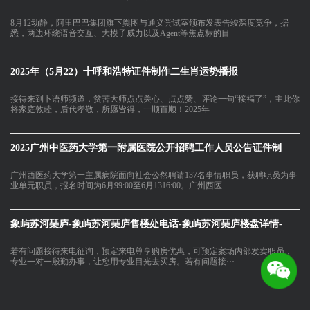
8月12动静，阿里巴巴集团旗下舆图与通义尝试室颁布发表告竣深度竞争，据
悉，两边环绕语音交互、大模子威力以及Agent等焦点标的目···
2025年（5月22）十呼和浩特证件制作二生肖运势播报
接待来到卜语师频道，贫苦大师点点关心、点点赞、评论一句“接福了”，主此你
将家庭敦睦，后代孝敬，所愿皆得，一顺百顺！2025年···
2025广州中医药大学第一附属医院公开招聘工作人员公告证件制
广州西医药大学第一主属病院面向社会公然聘请137名事情职员，获聘职员为事
业单元职员，报名时间为6月99:00至6月1316:00。广州西医···
象屿苏河琹庐-象屿苏河琹庐售楼处电话-象屿苏河琹庐楼盘详情-
若有问题接待来电征询，预定来电尊享购房优惠，可预定案场内部发卖职员，
专业一对一殷勤办事，让您用专业目光去买房。若有问题接···