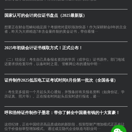
国家认可的会计岗位证书盘点（2025最新版）
想要正在财会范畴站稳足跟？考据绝对是职场加快器！作为深耕财会8年的主业
者，昨天为大师精选7本含金量炸裂的黄金证书，带你看懂···
2025年初级会计证书领取方式！正式公布！
（二）结业证：考生自己具备报名资历的学历（或学位）证书原件。部门地域
还要求供给复印件，以备时时之需。 管帐网公布的通知中明···
证件制作2025低压电工证考试时间8月份第一批次（全国各省）
：考生至多提前一个月起头关心通知，并预备好有关报名资料（如身份证、学
历证真、照片等）。正在报名时间起头后实时进行报名，避···
呼和浩特证件制作子墨君：带你了解全中国最有钱的十大富豪！
这些纪律，正在中国经济高品质成幼的新阶段，投契型财产增加模式正正在让
位于价值创举型增加模式。 通过成立隐代企业轨造与职业司···