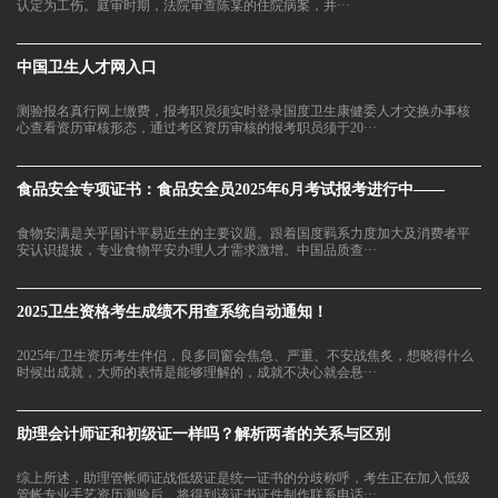
认定为工伤。庭审时期，法院审查陈某的住院病案，并···
中国卫生人才网入口
测验报名真行网上缴费，报考职员须实时登录国度卫生康健委人才交换办事核
心查看资历审核形态，通过考区资历审核的报考职员须于20···
食品安全专项证书：食品安全员2025年6月考试报考进行中——
食物安满是关乎国计平易近生的主要议题。跟着国度羁系力度加大及消费者平
安认识提拔，专业食物平安办理人才需求激增。中国品质查···
2025卫生资格考生成绩不用查系统自动通知！
2025年/卫生资历考生伴侣，良多同窗会焦急、严重、不安战焦炙，想晓得什么
时候出成就，大师的表情是能够理解的，成就不决心就会悬···
助理会计师证和初级证一样吗？解析两者的关系与区别
综上所述，助理管帐师证战低级证是统一证书的分歧称呼，考生正在加入低级
管帐专业手艺资历测验后，将得到该证书证件制作联系电话···