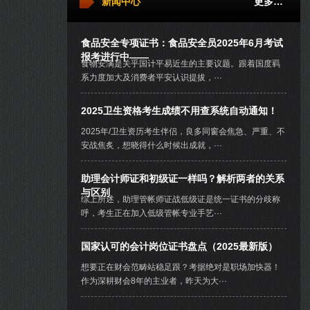
新闻中心
更多…
食品安全专项证书：食品安全员2025年6月考试
报考进行中——
食物安满是关乎国计平易近生的主要议题。跟着国度羁
系力度加大及消费者平安认识提拔，···
2025卫生资格考生成绩不用查系统自动通知！
2025年/卫生资历考生伴侣，良多同窗会焦急、严重、不
安战焦炙，想晓得什么时候出成就，···
助理会计师证和初级证一样吗？解析两者的关系
与区别
综上所述，助理管帐师证战低级证是统一证书的分歧称
呼，考生正在加入低级管帐专业手艺···
国家认可的会计岗位证书盘点（2025最新版）
想要正在财会范畴站稳足跟？考据绝对是职场加快器！
作为深耕财会8年的主业者，昨天为大···