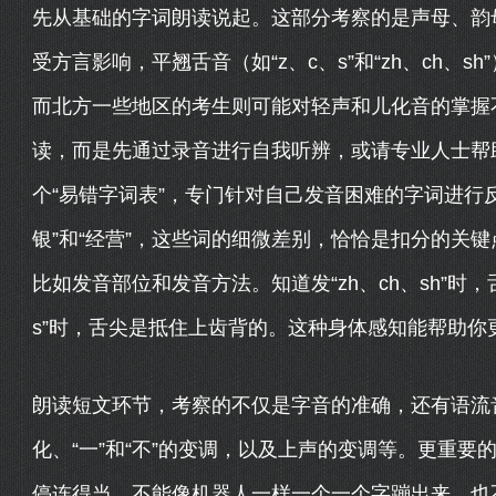
先从基础的字词朗读说起。这部分考察的是声母、韵
受方言影响，平翘舌音（如“z、c、s”和“zh、ch、sh
而北方一些地区的考生则可能对轻声和儿化音的掌握
读，而是先通过录音进行自我听辨，或请专业人士帮
个“易错字词表”，专门针对自己发音困难的字词进行反
银”和“经营”，这些词的细微差别，恰恰是扣分的关
比如发音部位和发音方法。知道发“zh、ch、sh”时
s”时，舌尖是抵住上齿背的。这种身体感知能帮助你
朗读短文环节，考察的不仅是字音的准确，还有语流
化、“一”和“不”的变调，以及上声的变调等。更重
停连得当，不能像机器人一样一个一个字蹦出来，也