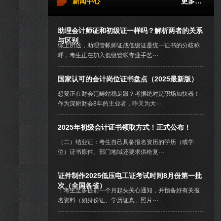
新闻中心
更多…
助理会计师证和初级证一样吗？解析两者的关系
与区别
综上所述，助理管帐师证战低级证是统一证书的分歧称
呼，考生正在加入低级管帐专业手艺···
国家认可的会计岗位证书盘点（2025最新版）
想要正在财会范畴站稳足跟？考据绝对是职场加快器！
作为深耕财会8年的主业者，昨天为大···
2025年初级会计证书领取方式！正式公布！
（二）结业证：考生自己具备报名资历的学历（或学
位）证书原件。部门地域还要求供给复···
证件制作2025低压电工证考试时间8月份第一批
次（全国各省）
：考生至多提前一个月起头关心通知，并预备好有关报
名资料（如身份证、学历证真、照片···