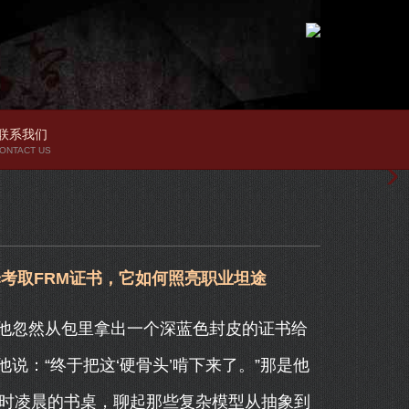
联系我们
ONTACT US
考取FRM证书，它如何照亮职业坦途
他忽然从包里拿出一个深蓝色封皮的证书给
说：“终于把这‘硬骨头’啃下来了。”那是他
考时凌晨的书桌，聊起那些复杂模型从抽象到