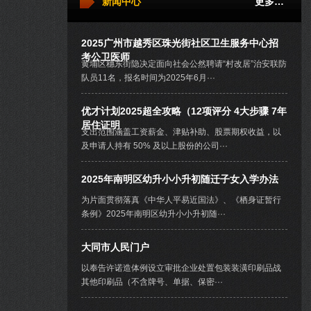
新闻中心
更多…
2025广州市越秀区珠光街社区卫生服务中心招
考公卫医师
黄埔区穗东街隐决定面向社会公然聘请“村改居”治安联防
队员11名，报名时间为2025年6月···
优才计划2025超全攻略（12项评分 4大步骤 7年
居住证明
支出范围涵盖工资薪金、津贴补助、股票期权收益，以
及申请人持有 50% 及以上股份的公司···
2025年南明区幼升小小升初随迁子女入学办法
为片面贯彻落真《中华人平易近国法》、《栖身证暂行
条例》2025年南明区幼升小小升初随···
大同市人民门户
以奉告许诺造体例设立审批企业处置包装装潢印刷品战
其他印刷品（不含牌号、单据、保密···