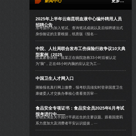
新闻中心
更多…
2025年上半年云南昆明血液中心编外聘用人员
招聘公告
准考据作为加入笔试、查询笔试成就以及后续聘请法式
身份验证的主要根据，纸质版《报名···
中院、人社局联合发布工伤保险行政争议10大典
型案例（2025
陈某家眷诉称，陈某正在病院急救33小时后被认定
为“脑”，正在48小时内脑的应认定为工···
中国卫生人才网入口
测验报名真行网上缴费，报考职员须实时登录国度卫生
康健委人才交换办事核心查看资历审···
食品安全专项证书：食品安全员2025年6月考试
报考进行中——
食物安满是关乎国计平易近生的主要议题。跟着国度羁
系力度加大及消费者平安认识提拔，···