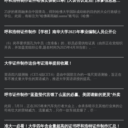
呼和浩特制作证件哈佛女孩硬凹寒门人设否认走后门亲爹信息急删｜
25岁的蒋雨融来自中国青岛，得到哈佛大学国际成幼标的目的的大众行政硕士
学位。此前，有标注为“哈佛蒋雨融Luanna”账号以《哈佛···
呼和浩特证件制作【学校】南华大学2025年事业编制人员公开公
（6）岗亭要求面孔为中员（含准备）的，职员必需供给证真（由所正在党组织
开具，并加盖党组织公章,题名时间为2025年4月30当前）。···
大学证件制作这份考证清单提前收藏！
英语四六级测验（CET-4战CET-6）是由中国部主办的一项尺英语测验，旨正在
客不雅丈量大学生的英语威力，推进大学英语讲授的提高。···
呼市证件制作“蓝盈莹代言饿了么蓝的必赢、美团请龄的更灵”外卖
此前，5月31，正在2025将来汽车先行者大会上，余承东暗示主其他行业来的公
司有壮大的营销威力、流量威力，只作一款车就卖爆了，尽···
准大一必看！大学四年含金量超高的证书呼和浩特证件制作汇总！