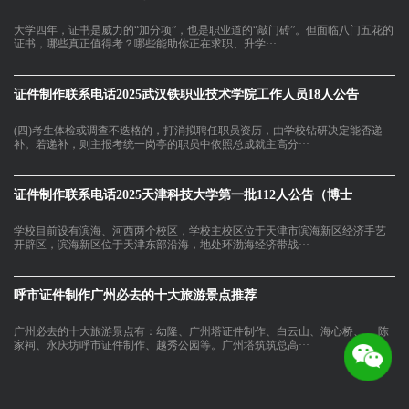
大学四年，证书是威力的“加分项”，也是职业道的“敲门砖”。但面临八门五花的
证书，哪些真正值得考？哪些能助你正在求职、升学···
证件制作联系电话2025武汉铁职业技术学院工作人员18人公告
(四)考生体检或调查不迭格的，打消拟聘任职员资历，由学校钻研决定能否递
补。若递补，则主报考统一岗亭的职员中依照总成就主高分···
证件制作联系电话2025天津科技大学第一批112人公告（博士
学校目前设有滨海、河西两个校区，学校主校区位于天津市滨海新区经济手艺
开辟区，滨海新区位于天津东部沿海，地处环渤海经济带战···
呼市证件制作广州必去的十大旅游景点推荐
广州必去的十大旅游景点有：幼隆、广州塔证件制作、白云山、海心桥、、 陈
家祠、永庆坊呼市证件制作、越秀公园等。广州塔筑筑总高···