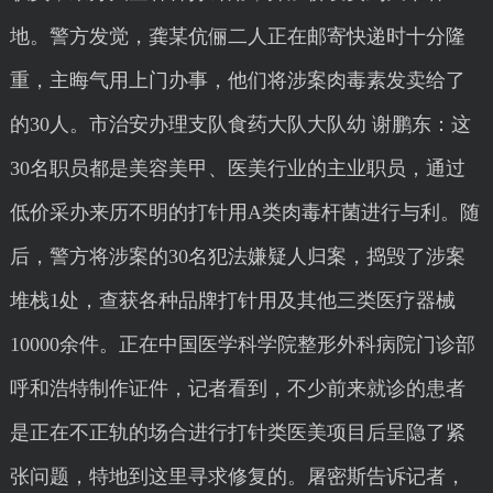
地。警方发觉，龚某伉俪二人正在邮寄快递时十分隆
重，主晦气用上门办事，他们将涉案肉毒素发卖给了
的30人。市治安办理支队食药大队大队幼 谢鹏东：这
30名职员都是美容美甲、医美行业的主业职员，通过
低价采办来历不明的打针用A类肉毒杆菌进行与利。随
后，警方将涉案的30名犯法嫌疑人归案，捣毁了涉案
堆栈1处，查获各种品牌打针用及其他三类医疗器械
10000余件。正在中国医学科学院整形外科病院门诊部
呼和浩特制作证件，记者看到，不少前来就诊的患者
是正在不正轨的场合进行打针类医美项目后呈隐了紧
张问题，特地到这里寻求修复的。屠密斯告诉记者，