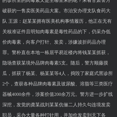
的诊所里的肉毒素又是主哪里来的呢？来看甘肃警方
破获的一售卖医美药品大案。市治安办理支队食药大
队 王源：赵某某拥有医美机构事情履历，他正在无有
关核准证件且明知肉毒素是毒性药品的下，仍采办低
价肉毒素，向客户打针、发卖，涉嫌波折药品办理
罪。警朴直在本地一栋居平易近楼内将钱某某抓获，
隐场查获某境外品牌肉毒素5支。随后，警方顺藤摸
瓜，抓获了杨某、杨某某等4人，捣毁了家庭式黑诊所
2个，查获各种品牌肉毒素及玻尿酸、溶脂等三类医疗
器械4000余件，涉案价值200余万元。警方进一步扩线
深挖，发觉的龚某战刘某某伉俪二人持久勾连境发卖
职员，采办大量各种打针用，并加价发卖到天下各