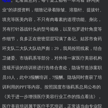
电话
。记者留意到，每个桌上都有一本写着“静鸿美
业”的讲授资料，细致记录着除皱、溶脂针、提拔针、
填充等医美内容，不只有肉毒素的道理功能、身比，
另有打针器战针头的型号规格，以至包罗进针角度等
作细节，良多正在密密层层写满了条记。姑苏市食药
环支队二大队大队幼芦彪：29，我局按照线索，结合
卫健委、市场羁系等部分，对外埠一家医疗美容机构
违规开设的培训班进行告终合查处，隐场节造涉案职
员10人，此中3报酬培训，7报酬。隐场同时查获了培
训利用的PPT等内容。按照国度市场羁系总局公布的
《关于进一步增强医疗美容行业工作的指点看法》，
医疗美容培训属于医疗手艺培训，正常该当由专业院