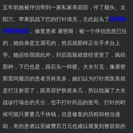
五年前她被伴侣带到一家私家美容院，作了额头、太
阳穴、苹果肌战下巴的打针填充，主此起头了
证件制
作联系电话
。修复患者 屠密斯：被一个伴侣忽悠已往
的，她自身是文眉毛的，然后就那样正在手术台上
学。她还给我填此外，到后面脸就曾经变形了，疯幼
那种，下巴也是，跟石头一样硬。大夫引见，像屠密
斯雷同履历的患者另有良多，她们以为打针类医美就
是打注射罢了，跟美容护肤差未几，所以纰漏了大夫
战诊疗场合的天分，也不打针药品的批号。打针的时
候可能只要要几千块钱，但是修复的历程却相当漫
幼，有的患者以至破费百万元也难以规复到整容前的