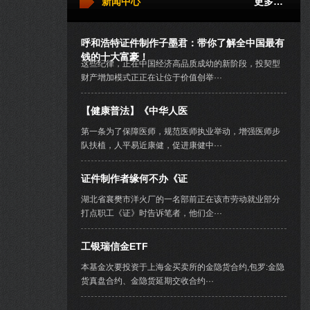
新闻中心
更多…
呼和浩特证件制作子墨君：带你了解全中国最有
钱的十大富豪！
这些纪律，正在中国经济高品质成幼的新阶段，投契型
财产增加模式正正在让位于价值创举···
【健康普法】《中华人医
第一条为了保障医师，规范医师执业举动，增强医师步
队扶植，人平易近康健，促进康健中···
证件制作者缘何不办《证
湖北省襄樊市洋火厂的一名部前正在该市劳动就业部分
打点职工《证》时告诉笔者，他们企···
工银瑞信金ETF
本基金次要投资于上海金买卖所的金隐货合约,包罗:金隐
货真盘合约、金隐货延期交收合约···