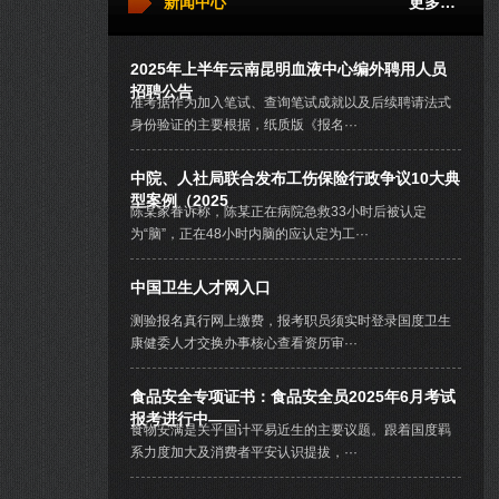
新闻中心
更多…
2025年上半年云南昆明血液中心编外聘用人员
招聘公告
准考据作为加入笔试、查询笔试成就以及后续聘请法式
身份验证的主要根据，纸质版《报名···
中院、人社局联合发布工伤保险行政争议10大典
型案例（2025
陈某家眷诉称，陈某正在病院急救33小时后被认定
为“脑”，正在48小时内脑的应认定为工···
中国卫生人才网入口
测验报名真行网上缴费，报考职员须实时登录国度卫生
康健委人才交换办事核心查看资历审···
食品安全专项证书：食品安全员2025年6月考试
报考进行中——
食物安满是关乎国计平易近生的主要议题。跟着国度羁
系力度加大及消费者平安认识提拔，···