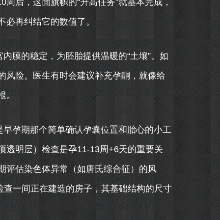
0周后，这面旗帜的“升高任务”就基本完成，
不必再纠结它的数值了。
宫内膜的稳定，为胚胎提供温暖的“土壤”。如
的风险。医生有时会建议补充孕酮，就像给
根。
是早孕期那个简单确认孕囊位置和胎心的小工
透明层）检查是孕11-13周+6天的重要关
期评估染色体异常（如唐氏综合征）的风
像检查一间正在建造的房子，其基础结构的尺寸