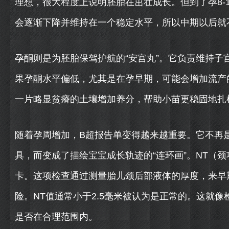
理想，很大程度上说明胚胎在茁壮成长。但到了孕8-1
会逐渐下降并维持在一个稳定水平，所以中期以后就
孕酮则是为胚胎保驾护航的“安宫丸”。它负责维持子
果孕酮水平偏低，尤其是在孕早期，可能会增加流产
一片略显贫瘠的土壤增加养分，帮助小苗更稳固地扎
随着孕周增加，B超报告单变得越来越重要。它不再
具，而变成了描绘宝宝成长轨迹的“连环画”。NT（颈项
卡。这项检查通过测量胎儿颈后部液体的厚度，来早
险。NT值通常小于2.5毫米被认为是正常的。这就
是否在合理范围内。