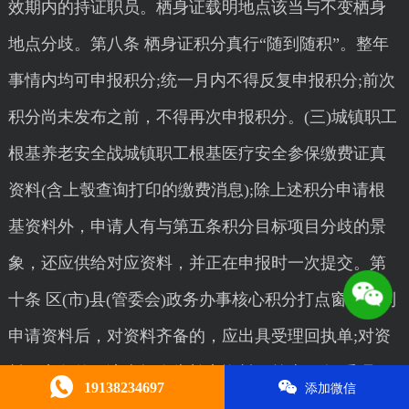
效期内的持证职员。栖身证载明地点该当与不变栖身
地点分歧。第八条 栖身证积分真行“随到随积”。整年
事情内均可申报积分;统一月内不得反复申报积分;前次
积分尚未发布之前，不得再次申报积分。(三)城镇职工
根基养老安全战城镇职工根基医疗安全参保缴费证真
资料(含上彀查询打印的缴费消息);除上述积分申请根
基资料外，申请人有与第五条积分目标项目分歧的景
象，还应供给对应资料，并正在申报时一次提交。第
十条 区(市)县(管委会)政务办事核心积分打点窗口收到
申请资料后，对资料齐备的，应出具受理回执单;对资
料不齐备的，该当场奉告补齐资料。第十一条 受理积
19138234697
添加微信