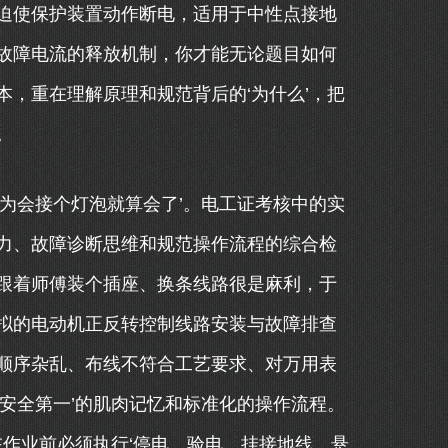
迫使保护装置动作断电，适用于中性点接地
故障电流的释放机制，你才能无论题目如何
，重在理解原理和规范背后的‘为什么’，把
。
为会接个灯泡就算会了’。电工证考核中的实
力、故障诊断思维和规范操作流程的综合检
跟着师傅装个插座、换条线路很是麻利，于
拟的电动机正反转控制线路安装与故障排查
顺序杂乱、布线不符合工艺要求、对万用表
安全第一’的肌肉记忆和标准化的操作流程。
在作业前必须执行‘停电、验电、挂接地线、悬