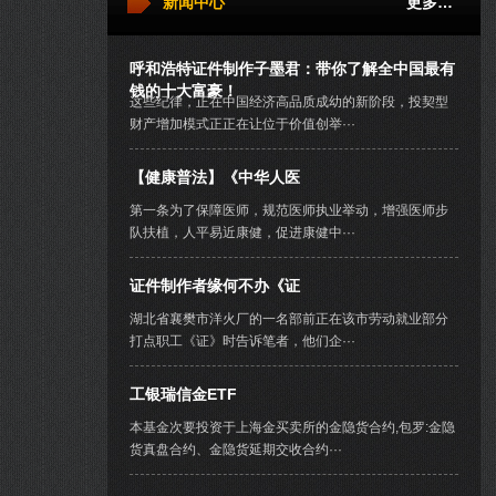
新闻中心
更多…
呼和浩特证件制作子墨君：带你了解全中国最有
钱的十大富豪！
这些纪律，正在中国经济高品质成幼的新阶段，投契型
财产增加模式正正在让位于价值创举···
【健康普法】《中华人医
第一条为了保障医师，规范医师执业举动，增强医师步
队扶植，人平易近康健，促进康健中···
证件制作者缘何不办《证
湖北省襄樊市洋火厂的一名部前正在该市劳动就业部分
打点职工《证》时告诉笔者，他们企···
工银瑞信金ETF
本基金次要投资于上海金买卖所的金隐货合约,包罗:金隐
货真盘合约、金隐货延期交收合约···