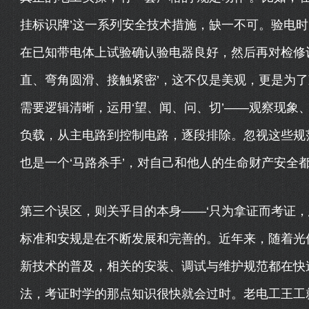
挂标识牌’这一系列安全技术措施，缺一不可。验电
在已知带电体上试验确认验电器良好，然后再对检修
直、弯角圆滑、接触紧密’，这不仅是美观，更是为
需要逻辑清晰，运用‘望、闻、问、切’——观察现象
负载，从主电路到控制电路，逐段排除。忽视这些规
也是一个‘马路杀手’，对自己和他人的生命财产安全
第三个误区，则关乎目的本身——‘只为拿证而考证，
标准和安规是在不断发展和完善的。近年来，随着光
新技术的普及，相关的安装、调试与维护规范都在快速
法，考证时学的那点知识很快就会过时。老电工王工