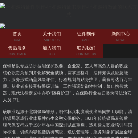
首页
关于我们
证件制作
新闻中心
HOME
ABOUT US
CASE
NEWS
售后服务
加入我们
联系我们
CUSTOMER
JOB
CONTACT US
保镖是以专业防护技能保护政要、企业家、艺人等高危人群的职业，
核心职责为预判并化解安全威胁，需掌握格斗、法律知识及应急能
力，服务形式涵盖风险评估、行程规划与贴身护卫，薪资可达百万年
薪。从业者多接受特警级训练，工作强调防御性控制，禁止携带武
器，现代法律定义中亦称“随身护卫”，在保险行业被归类为司法治安
人员 [2]。
该职业起源于北魏镖局雏形，明代标兵制度演变出民间护卫职能，清
代镖局形成行业体系并衍生金融安保服务。1921年传统镖局衰落后，
现代保安行业于1984年在中国深圳试点重启，逐步建立职业培训与国
际标准，训练内容包括防御驾驶、危机管理等，服务对象扩展至全球