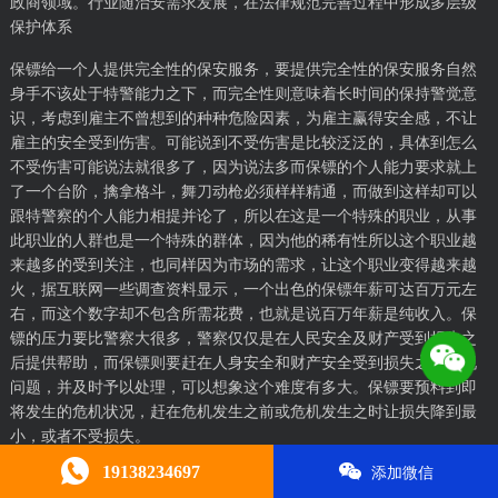
政商领域。行业随治安需求发展，在法律规范完善过程中形成多层级
保护体系
保镖给一个人提供完全性的保安服务，要提供完全性的保安服务自然
身手不该处于特警能力之下，而完全性则意味着长时间的保持警觉意
识，考虑到雇主不曾想到的种种危险因素，为雇主赢得安全感，不让
雇主的安全受到伤害。可能说到不受伤害是比较泛泛的，具体到怎么
不受伤害可能说法就很多了，因为说法多而保镖的个人能力要求就上
了一个台阶，擒拿格斗，舞刀动枪必须样样精通，而做到这样却可以
跟特警察的个人能力相提并论了，所以在这是一个特殊的职业，从事
此职业的人群也是一个特殊的群体，因为他的稀有性所以这个职业越
来越多的受到关注，也同样因为市场的需求，让这个职业变得越来越
火，据互联网一些调查资料显示，一个出色的保镖年薪可达百万元左
右，而这个数字却不包含所需花费，也就是说百万年薪是纯收入。保
镖的压力要比警察大很多，警察仅仅是在人民安全及财产受到损失之
后提供帮助，而保镖则要赶在人身安全和财产安全受到损失之前发现
问题，并及时予以处理，可以想象这个难度有多大。保镖要预料到即
将发生的危机状况，赶在危机发生之前或危机发生之时让损失降到最
小，或者不受损失。
19138234697
添加微信