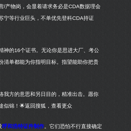
/产物岗，会显着请求务必是CDA数据理会
苏宁等行业巨头，不单优先登科CDA持证
神的16个证书。无论你是思进大厂、考公
份清单都能为你指明目标。指望能助你把贵
我方的意思和另日目的，精准出击。愿你
途似锦！🌟返回搜狐，查看更众
设
呼和浩特证件制作
。它们恐怕不行直接确定