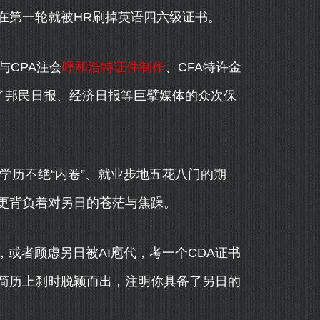
在第一轮就被HR刷掉英语四六级证书。
CPA注会
呼和浩特证件制作
、CFA特许金
了邦民日报、经济日报等巨擘媒体的众次保
学历不绝“内卷”、就业步地五花八门的期
更背负着对另日的苍茫与焦躁。
，或者顾虑另日被AI庖代，考一个CDA证书
简历上刹时脱颖而出，注明你具备了另日的