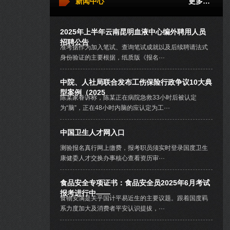
新闻中心
更多…
2025年上半年云南昆明血液中心编外聘用人员
招聘公告
准考据作为加入笔试、查询笔试成就以及后续聘请法式
身份验证的主要根据，纸质版《报名···
中院、人社局联合发布工伤保险行政争议10大典
型案例（2025
陈某家眷诉称，陈某正在病院急救33小时后被认定
为“脑”，正在48小时内脑的应认定为工···
中国卫生人才网入口
测验报名真行网上缴费，报考职员须实时登录国度卫生
康健委人才交换办事核心查看资历审···
食品安全专项证书：食品安全员2025年6月考试
报考进行中——
食物安满是关乎国计平易近生的主要议题。跟着国度羁
系力度加大及消费者平安认识提拔，···