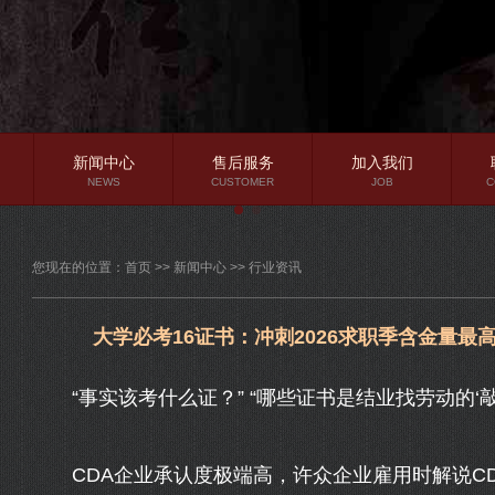
新闻中心
售后服务
加入我们
NEWS
CUSTOMER
JOB
C
公司新闻
您现在的位置：
首页
>>
新闻中心
>>
行业资讯
行业资讯
常见问题
大学必考16证书：冲刺2026求职季含金量最
“事实该考什么证？” “哪些证书是结业找劳动的‘敲门
CDA企业承认度极端高，许众企业雇用时解说CD