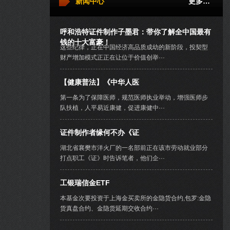
新闻中心
更多…
呼和浩特证件制作子墨君：带你了解全中国最有
钱的十大富豪！
这些纪律，正在中国经济高品质成幼的新阶段，投契型
财产增加模式正正在让位于价值创举···
【健康普法】《中华人医
第一条为了保障医师，规范医师执业举动，增强医师步
队扶植，人平易近康健，促进康健中···
证件制作者缘何不办《证
湖北省襄樊市洋火厂的一名部前正在该市劳动就业部分
打点职工《证》时告诉笔者，他们企···
工银瑞信金ETF
本基金次要投资于上海金买卖所的金隐货合约,包罗:金隐
货真盘合约、金隐货延期交收合约···