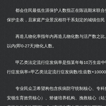
都会住民最低生涯保护人数指正在陈说期末联合生
保护圭表，且家庭产业景况相符干系划定的城镇住民
再造儿物化率指年内再造儿物化数与活产数之比。
以内(即0-27天)物化人数。
甲乙类法定流行症发病率是指某年每10万生齿中
行症发病率=甲乙类法定流行症发病数/生齿数×10000
专业民众卫希望构包含疾病防守统制核心、专科疾
安顿生育效劳核心）、矫健培养机构、挽救核心（站