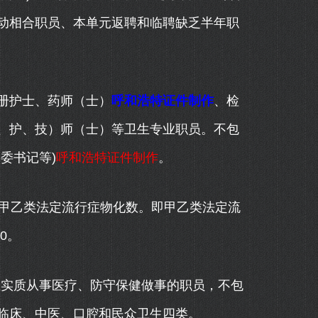
动相合职员、本单元返聘和临聘缺乏半年职
册护士、药师（士）
呼和浩特证件制作
、检
、护、技）师（士）等卫生专业职员。不包
委书记等)
呼和浩特证件制作
。
甲乙类法定流行症物化数。即甲乙类法定流
0。
且实质从事医疗、防守保健做事的职员，不包
临床、中医、口腔和民众卫生四类。