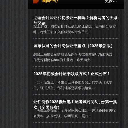
新闻中心
更多…
助理会计师证和初级证一样吗？解析两者的关系
与区别
综上所述，助理管帐师证战低级证是统一证书的分歧称
呼，考生正在加入低级管帐专业手艺···
国家认可的会计岗位证书盘点（2025最新版）
想要正在财会范畴站稳足跟？考据绝对是职场加快器！
作为深耕财会8年的主业者，昨天为大···
2025年初级会计证书领取方式！正式公布！
（二）结业证：考生自己具备报名资历的学历（或学
位）证书原件。部门地域还要求供给复···
证件制作2025低压电工证考试时间8月份第一批
次（全国各省）
：考生至多提前一个月起头关心通知，并预备好有关报
名资料（如身份证、学历证真、照片···