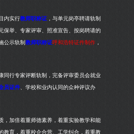
目内实行
教师职称证
，与单元岗亭聘请轨制
元保举、专家评审、照准宣告、按岗聘请的
施公示轨制
教师职称证
呼和浩特证件制作
，
同行专家评断轨制，完备评审委员会就业
全员证件
、学校和业内认同的众种评议办
，加倍着重师德素养，着重实验教学和能
的教育，着重校企合营、工学纠合，着重教