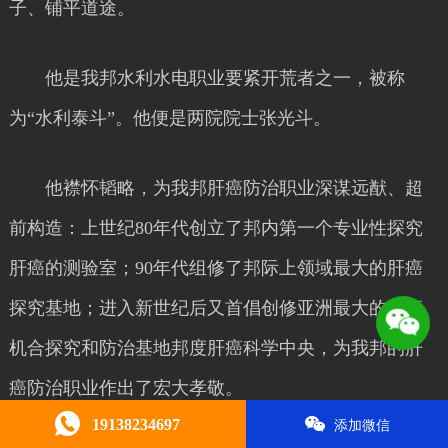
子、铺平道途。
他是我邦水利水电职业要紧开荒者之一，被称
为“水利泰斗”。他便是两院院士张光斗。
他襟怀韬略，为我邦肝癌防治职业深谋远猷、超
前构造：上世纪80年代创立了邦内第一个专业性探究
肝癌的测验室；90年代组修了邦际上领域最大的肝癌
探究基地；进入新世纪后又首倡创修亚洲最大的肝癌
机合探究和防治基地邦度肝癌科学中央，为我邦的肝
癌防治职业作出了宏大孝敬。
19138234697
添加微信