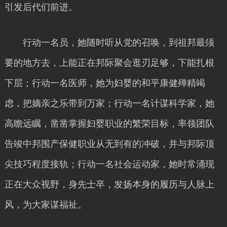
引发后代们前进。
行动一名员，她随时听从党的召唤，到祖邦最须
要的地方去，上能正在邦际聚会逛刃足够，下能扎根
下层；行动一名医师，她为妇婴的和平康健殚精竭
虑，把嫡亲之乐带到万家；行动一名计谋科学家，她
高瞻远瞩，凿凿掌握妇婴职业的繁荣目标，率领团队
告竣中邦围产保健职业从无到有的冲破，并与邦际顶
尖技巧程度接轨；行动一名社会运动家，她时常涌现
正在大众视野，身先士卒，发扬本身的履历与人脉上
风，为大家谋福祉。