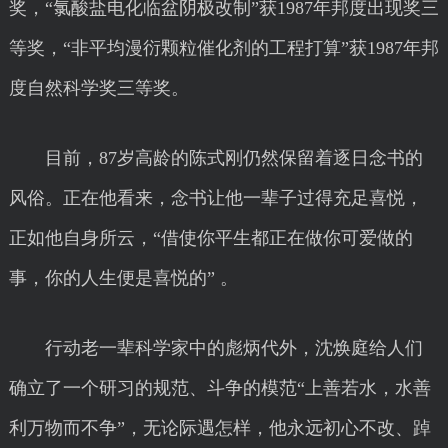
奖，“氯酸盐电化临盆阴极改制”获1987年邦度出现奖三
等奖，“非平均漫衍颗粒催化剂的工程打算”获1987年邦
度自然科学奖三等奖。
目前，87岁高龄的陈式刚仍然保留着逐日念书的
风俗。正在他看来，念书让他一辈子过得充足喜悦，
正如他自身所云，“借使你平生都正在做你可爱做的
事，你的人生便是喜悦的” 。
行动老一辈科学家中的彪炳代外，沈焕庭给人们
确立了一个研习的规范、斗争的模范“上善若水，水善
利万物而不争”，无论际遇怎样，他永远初心不改、踔