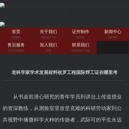
首页
关于我们
证件制作
新闻中心
HOME
ABOUT US
CASE
NEWS
售后服务
加入我们
联系我们
CUSTOMER
JOB
CONTACT US
老科学家学术发展材料收罗工程国际焊工证在哪里考
从书桌前潜心研究的青年学员到讲台上传道授业
的资深教练，从测验室里攻坚克难的科研劳动家到公
共视野中播撒科学火种的传扬者，武际可的平生永远