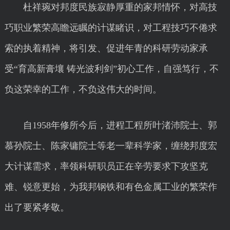
杜祥琬对邦度民族寂静厚重的家邦情怀，对高技
巧职业繁荣高瞻远瞩的计谋睹识，对工程技巧不倦求
索的执着精神，将引发、促进年青的科研劳动家承
受“育高新膏壤 铸光波利剑”初心工作，自强笃行，不
负这荣幸的工作，不负这伟大的时间。
自1958年修所今后，进程工程所叶渚沛院士、郭
慕孙院士、陈家镛院士等老一辈科学家，缠绕邦度宏
大计谋需求，率领科研职员正在辛劳要求下攻坚克
难、锐意更始，为我邦钢铁和有色金属工业的繁荣作
出了要紧孝敬。