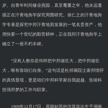
岁。自青年时间修业燕园，直至耄耋之年，他永远遵
循正在汗青地舆学探究周围研究。侯仁之的汗青地舆
学专著是探究中邦汗青地剪发展的一笔名贵资产，他
用快要一个世纪的勤苦耕种，正在我邦汗青地舆学上
确立了一座不朽丰碑。
“没有人教你若何样把中邦做壮大，把中邦做壮
大，唯有靠咱们自身。”这句话是杜祥琬院士家邦情怀
的真情显现，更是咱们中邦科学家自我超越、告竣科
技强邦梦的工作与职掌。
1909年12月17日，原籍姑苏的沈其益出生于湖南