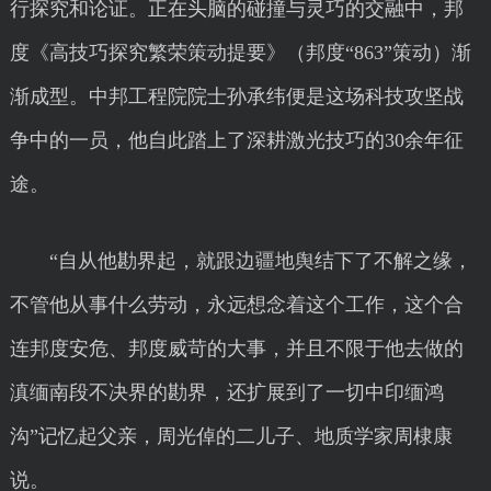
行探究和论证。正在头脑的碰撞与灵巧的交融中，邦
度《高技巧探究繁荣策动提要》（邦度“863”策动）渐
渐成型。中邦工程院院士孙承纬便是这场科技攻坚战
争中的一员，他自此踏上了深耕激光技巧的30余年征
途。
“自从他勘界起，就跟边疆地舆结下了不解之缘，
不管他从事什么劳动，永远想念着这个工作，这个合
连邦度安危、邦度威苛的大事，并且不限于他去做的
滇缅南段不决界的勘界，还扩展到了一切中印缅鸿
沟”记忆起父亲，周光倬的二儿子、地质学家周棣康
说。