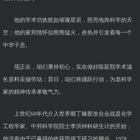
他的学术功效犹如璀璨星辰，照亮地舆科学的天
空；他的家邦情怀似熊熊猛火，炎热并引发着每一个
中华子息。
现正在，咱们秉持初心，实在做好陈延熙学术滋
长原料采撷劳动；异日，咱们将踊跃行动，为老科学
家的精神传承孝敬气力。
上世纪60年代介入世界顺丁橡胶攻合会战是化学
工程学家、中邦科学院院士李洪钟科研生计的开始，
他没有由于已赢得的收获而停下研习的脚步。1978