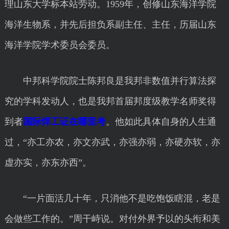
理山东大学标本站劳动。1959年，创修山东海洋学院
海洋生物系，并先后担负系副主任、主任，历届山东
海洋学院学术委员会委员。
中邦科学院院士陈邦良是我邦非数值并行算法探
究的学科发动人，也是我邦首届邦度级教学名师奖得
到者
国际焊工证在哪里考
。他如此具体自身的人生通
过，“亦工亦农，亦文亦武，亦强亦弱，亦硬亦软，亦
虚亦实，亦东亦西”。
“一片面活几十年，只消他不是吃饱饭瞎混，老是
会做些工作的。”周干峙说。对付外界予以的头衔和美