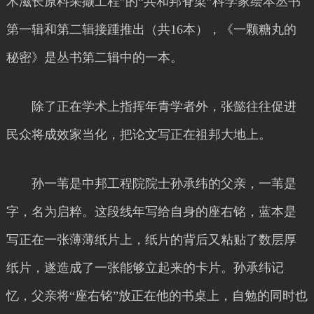
术滋长原料采撷工程”的“共和邦脊梁”科学家绘本丛书
第一辑和第二辑接踵推出（共16本），《一颗糖丸的
秘密》是丛书第二辑中的一本。
除了正在学术上指挥年青学者外，张懿往往促进
民众将成效家当化，把论文写正在祖邦大地上。
孙一苇是中邦工程院院士孙承纬的父亲，一苇是
字，名为启粹。这段线年写给自身的座右铭，蓝本是
写正在一张薄薄纸片上，纸片的背后又粘贴了数层厚
纸片，遂造成了一张能够立起来的卡片。孙承纬记
忆，父亲将“座右铭”放正在他的书桌上，自勉的同时也