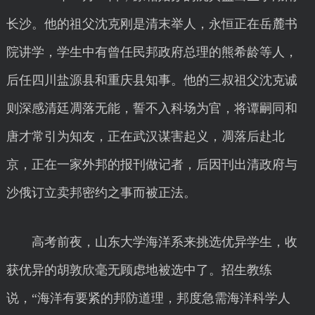
长沙。他的祖父沈克刚是清末举人，永恒正在岳麓书
院讲学，学生中有曾任民邦政府总理的熊希龄等人，
后任四川盐源县和重庆县知事。他的三叔祖父沈克诚
则深感清廷凋落无能，誓不入科场为官，将谭嗣同和
唐才常引为知友，正在武汉谋害起义，凋落后赴北
京，正在一家外邦的报刊做记者，后因刊出清政府与
沙俄订立卖邦密约之事而被正法。
高考前夜，山东大学海洋系来挑选优异学生，收
获优异的胡敦欣毫无顾虑地被选中了。招生教练
说，“海洋有要紧的邦防道理，邦度急需海洋科学人