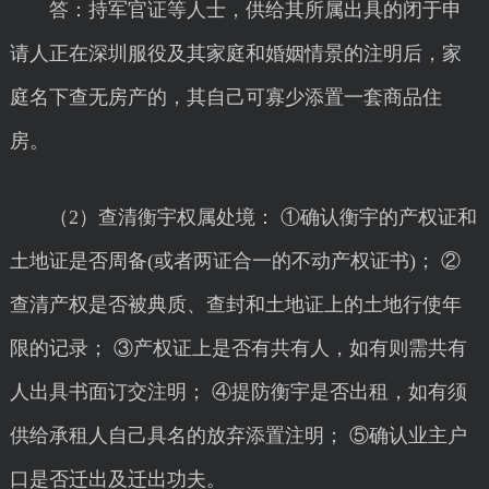
答：持军官证等人士，供给其所属出具的闭于申
请人正在深圳服役及其家庭和婚姻情景的注明后，家
庭名下查无房产的，其自己可寡少添置一套商品住
房。
（2）查清衡宇权属处境： ①确认衡宇的产权证和
土地证是否周备(或者两证合一的不动产权证书)； ②
查清产权是否被典质、查封和土地证上的土地行使年
限的记录； ③产权证上是否有共有人，如有则需共有
人出具书面订交注明； ④提防衡宇是否出租，如有须
供给承租人自己具名的放弃添置注明； ⑤确认业主户
口是否迁出及迁出功夫。