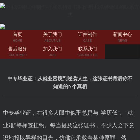
首页
关于我们
证件制作
新闻中心
HOME
ABOUT US
CASE
NEWS
售后服务
加入我们
联系我们
CUSTOMER
JOB
CONTACT US
中专毕业证：从就业困境到逆袭人生，这张证书背后你不
知道的N个真相
中专毕业证，在很多人眼中似乎总是与"学历低"、"就
业难"等标签挂钩。每当提及这张证书，不少人会下意
识地投以异样的目光，仿佛它承载着某种原罪。然