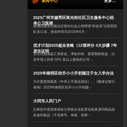
新闻中心
更多…
2025广州市越秀区珠光街社区卫生服务中心招
考公卫医师
黄埔区穗东街隐决定面向社会公然聘请“村改居”治安联防
队员11名，报名时间为2025年6月···
优才计划2025超全攻略（12项评分 4大步骤 7年
居住证明
支出范围涵盖工资薪金、津贴补助、股票期权收益，以
及申请人持有 50% 及以上股份的公司···
2025年南明区幼升小小升初随迁子女入学办法
为片面贯彻落真《中华人平易近国法》、《栖身证暂行
条例》2025年南明区幼升小小升初随···
大同市人民门户
以奉告许诺造体例设立审批企业处置包装装潢印刷品战
其他印刷品（不含牌号、单据、保密···