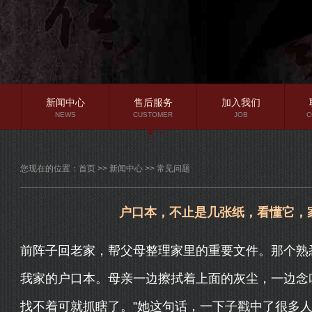
新闻中心
售后服务
加入我们
NEWS
CUSTOMER
JOB
C
公司新闻
您现在的位置：
首页
>>
新闻中心
>>
常见问题
行业资讯
常见问题
户口本，不止是几张纸，看懂它，
前阵子回老家，帮父母整理家里的重要文件。那个熟
我家的户口本。母亲一边擦拭着上面的灰尘，一边念
找不着可就抓瞎了。”她这句话，一下子戳中了很多