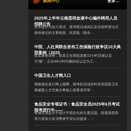
新闻中心
更多…
2025年上半年云南昆明血液中心编外聘用人员
招聘公告
准考据作为加入笔试、查询笔试成就以及后续聘请法式
身份验证的主要根据，纸质版《报名···
中院、人社局联合发布工伤保险行政争议10大典
型案例（2025
陈某家眷诉称，陈某正在病院急救33小时后被认定
为“脑”，正在48小时内脑的应认定为工···
中国卫生人才网入口
测验报名真行网上缴费，报考职员须实时登录国度卫生
康健委人才交换办事核心查看资历审···
食品安全专项证书：食品安全员2025年6月考试
报考进行中——
食物安满是关乎国计平易近生的主要议题。跟着国度羁
系力度加大及消费者平安认识提拔，···