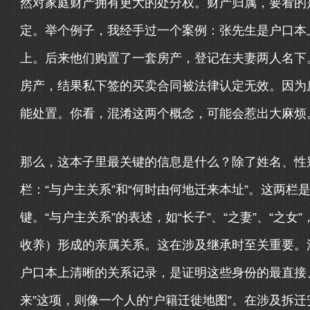
然对家庭财产拥有更大的处分权。财产归属，要看的
定。举个例子，我经手过一个案例：张先生是户口本
上。后来他们购置了一套房产，登记在夫妻两人名下
房产，结果私下签的买卖合同被法律认定无效。因为
能处置。你看，混淆这两个概念，可能会惹出大麻烦
那么，这本子里最关键的信息是什么？除了姓名、性
栏：“与户主关系”和“何时由何地迁来本址”。这两
键。“与户主关系”的表述，如“长子”、“之妻”、“之
收养）形成的亲属关系。这在涉及继承时至关重要。
户口本上清晰的关系记录，是证明这些身份的最直接
来”这项，则像一个人的“户籍迁徙地图”。在涉及拆