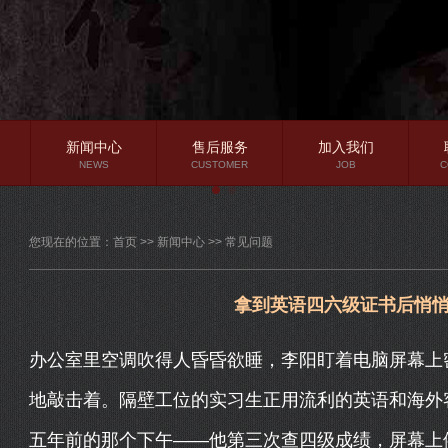
新闻中心
售后服务
加入我们
NEWS
CUSTOMER
JOB
C
公司新闻
您现在的位置：
首页
>>
新闻中心
>>
常见问题
行业资讯
常见问题
拿到英语四六级证书后悄
办公室里空调吹得人昏昏欲睡，李阳盯着电脑屏幕上
地敲击着。隔壁工位的实习生正用流利的英语和海外
五年前的那个下午——他第三次查四级成绩，屏幕上