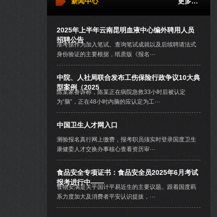
新闻中心
更多…
2025年上半年云南昆明血液中心编外聘用人员
招聘公告
准考据作为加入笔试、查询笔试成就以及后续聘请法式
身份验证的主要根据，纸质版《报名···
中院、人社局联合发布工伤保险行政争议10大典
型案例（2025
陈某家眷诉称，陈某正在病院急救33小时后被认定
为“脑”，正在48小时内脑的应认定为工···
中国卫生人才网入口
测验报名真行网上缴费，报考职员须实时登录国度卫生
康健委人才交换办事核心查看资历审···
食品安全专项证书：食品安全员2025年6月考试
报考进行中——
食物安满是关乎国计平易近生的主要议题。跟着国度羁
系力度加大及消费者平安认识提拔，···