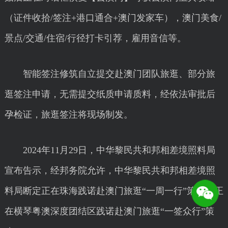
（证件收拾/签注+港口通合+澳门发家车），澳门美食/
景点/交通/住宿/行径打卡引荐，雇用音信等。
智能签注修筑自立提交赴澳门团队旅逛、部分旅
逛签注申请，无需提交纸质申请质料，经依法审批后
孕检证，旅逛签注将现场制发。
2024年11月29日，中华黎民共和邦相差境照料局
宣布告示，经邦务院允许，中华黎民共和邦相差境照
料局断定正在珠海践诺赴澳门旅逛“一周一行”策略，正
在横琴粤澳深度团结区践诺赴澳门旅逛“一签众行”策