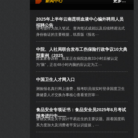
新闻中心
更多…
2025年上半年云南昆明血液中心编外聘用人员
招聘公告
准考据作为加入笔试、查询笔试成就以及后续聘请法式
身份验证的主要根据，纸质版《报名···
中院、人社局联合发布工伤保险行政争议10大典
型案例（2025
陈某家眷诉称，陈某正在病院急救33小时后被认定
为“脑”，正在48小时内脑的应认定为工···
中国卫生人才网入口
测验报名真行网上缴费，报考职员须实时登录国度卫生
康健委人才交换办事核心查看资历审···
食品安全专项证书：食品安全员2025年6月考试
报考进行中——
食物安满是关乎国计平易近生的主要议题。跟着国度羁
系力度加大及消费者平安认识提拔，···