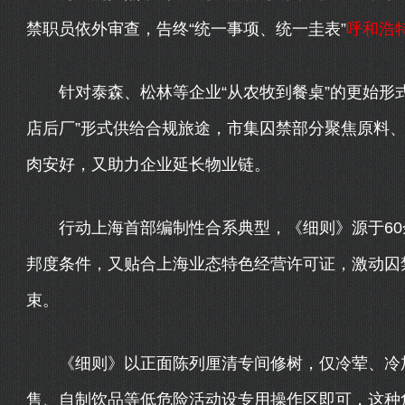
禁职员依外审查，告终“统一事项、统一圭表”
呼和浩
针对泰森、松林等企业“从农牧到餐桌”的更始形式，
店后厂”形式供给合规旅途，市集囚禁部分聚焦原料
肉安好，又助力企业延长物业链。
行动上海首部编制性合系典型，《细则》源于60余
邦度条件，又贴合上海业态特色经营许可证，激动囚禁
束。
《细则》以正面陈列厘清专间修树，仅冷荤、冷加
售、自制饮品等低危险活动设专用操作区即可，这种危