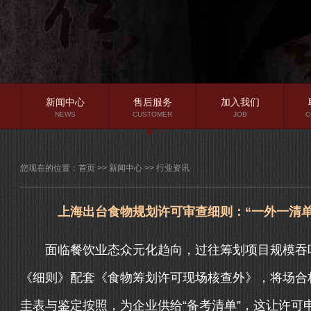
新闻中心
售后服务
加入我们
NEWS
CUSTOMER
JOB
C
公司新闻
您现在的位置：
首页
>>
新闻中心
>>
行业资讯
行业资讯
常见问题
上海出台食物规划许可审查细则：“一外一清单”
面临餐饮业态众元化趋向，过往筹划项目规模吞吐
《细则》配套《食物筹划许可现场核查外》，将场合构
圭表与鉴定按照，为企业供给“备考清单”，这让许可