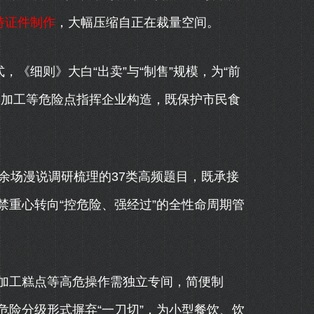
特证件制作
，大幅压缩自正在裁量空间。
《细则》大白“出卖”与“制售”规模，为“前
、加工等危险点指挥企业构造，既保护市民食
场漫说调研梳理的37类高频题目，既承接
重心转向“控危险、强经过”的全性命周期管
工糕点等高危操作需独立专间，简便制
险分级形式摒弃“一刀切”，为小型餐饮、饮