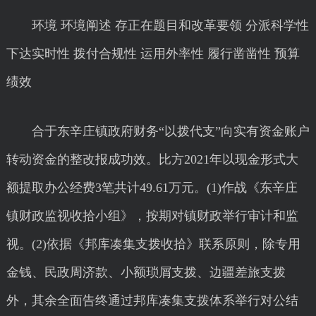
环境 环境阐述 存正在题目和改革要领 分派科学性
下达实时性 拨付合规性 运用外率性 履行凿凿性 预算
绩效
合于东辛庄镇政府财务“以拨代支”向实有资金账户
转动资金的整改报成功效。比方2021年以现金形式大
额提取办公经费3笔共计49.61万元。(1)作战《东辛庄
镇财政监视收拾小组》，按期对镇财政举行审计和监
视。(2)依据《邦库凑集支拨收拾》联系原则，除专用
金钱、民政周济款、小额琐屑支拨、边疆差旅支拨
外，其余全面告终通过邦库凑集支拨体系举行对公结