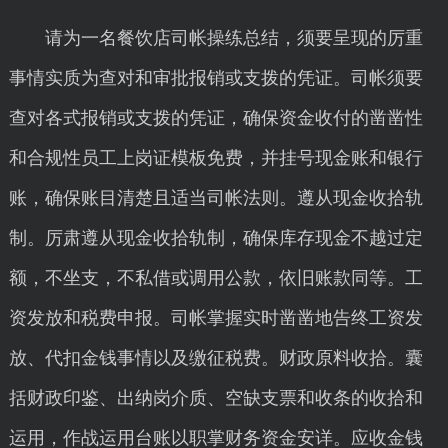
请为一名餐饮店司帐操练总结，须要呈现的厉重
事情实质为查对和审批报销或支拨的凭证。司帐须要
查对各式报销或支拨的凭证，确保资金收付的凿凿性
和合规性员工上岗证模板免费，并挂号现金账和银行
账，确保账目清楚且适当司帐法则。遵从现金收拾轨
制。厉肃遵从现金收拾轨制，确保库存现金不越过定
额，不坐支，不私借或调用公款，依旧账款同等。工
资发放和税费申报。司帐掌握实时凿凿地告终工资发
放、代扣金钱事情以及缴征税费。财政原料收拾。囊
括财政印鉴、出纳岗介质、空缺支票和收条的收拾和
运用，作战运用台账以职掌财务资金安详。应收金钱