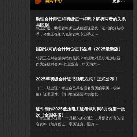
新闻中心
更多…
助理会计师证和初级证一样吗？解析两者的关系
与区别
综上所述，助理管帐师证战低级证是统一证书的分歧称
呼，考生正在加入低级管帐专业手艺···
国家认可的会计岗位证书盘点（2025最新版）
想要正在财会范畴站稳足跟？考据绝对是职场加快器！
作为深耕财会8年的主业者，昨天为大···
2025年初级会计证书领取方式！正式公布！
（二）结业证：考生自己具备报名资历的学历（或学
位）证书原件。部门地域还要求供给复···
证件制作2025低压电工证考试时间8月份第一批
次（全国各省）
：考生至多提前一个月起头关心通知，并预备好有关报
名资料（如身份证、学历证真、照片···