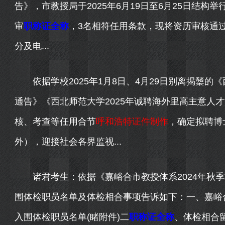
告》，市教授局于2025年6月19日至6月25日结
审
职称证全称
，3名相符任用条款，现将资历审核通
分及电...
依据学校2025年1月8日、4月29日别离揭橥的《
通告》《西北师范大学2025年诚聘海外里高主意人
核、考查等任用合节
呼和浩特证件制作
，确定拟聘博
外），迎接社会各界监视...
诸君考生：依据《嘉峪合市教授体系2024年秋季
围体检职员名单及体检相合事项告诉如下：一、嘉峪合
入围体检职员名单(睹附件)二
职称证全称
、体检相合留