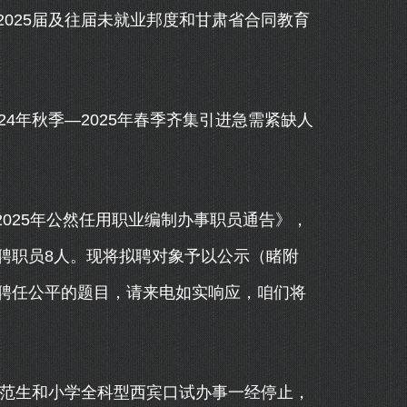
25届及往届未就业邦度和甘肃省合同教育
年秋季—2025年春季齐集引进急需紧缺人
2025年公然任用职业编制办事职员通告》，
聘职员8人。现将拟聘对象予以公示（睹附
聘任公平的题目，请来电如实响应，咱们将
范生和小学全科型西宾口试办事一经停止，