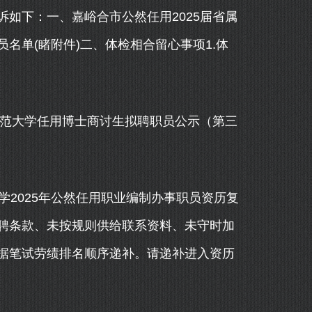
如下：一、嘉峪合市公然任用2025届省属
名单(睹附件)二、体检相合留心事项1.体
范大学任用博士商讨生拟聘职员公示（第三
工大学2025年公然任用职业编制办事职员资历复
聘条款、未按规则供给联系资料、未守时加
据笔试劳绩排名顺序递补。请递补进入资历