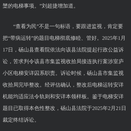
橥的电梯事项。”刘超捷增加道。
“查看为民”不是一句标语，要跟进监视，肯定要
把“带病运转”的题目电梯彻底修睦、管好。2025年1月
17日，砀山县查看院依法向该县法院提起行政公益诉
讼，苦求判令该县市集监视收拾局接连执行案涉室庐
小区电梯安详囚系职责。诉讼时候，砀山县市集监视
收拾局完毕整改。经评估确认，整改后电梯运转安详
机能均适应法令轨则和安详本领样板。鉴于电梯安详
题目已取得本色性整改，砀山县法院于2025年2月21日
裁定终结诉讼。