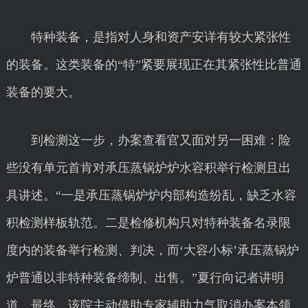
特种装备，是指对人身和资产安详有较大紧张性
的装备。这类装备的“特”紧要展现正在其紧张性比普通
装备的要大。
到检测这一步，办案查看官又面对另一困难：险
些没有单元首肯对承压蒸锅炉炉水容积举行检测且出
具讲述。“一是承压蒸锅炉炉内部构造纷乱，缺乏水容
积检测样板轨范。二是检修机构只对特种装备名录限
度内的装备举行检测、判决，而‘大容小标’承压蒸锅炉
炉普通以非特种装备缔制、出售。”夏行向记者讲明
道。最终，该院主动借助专家辅助力气取消办案本领