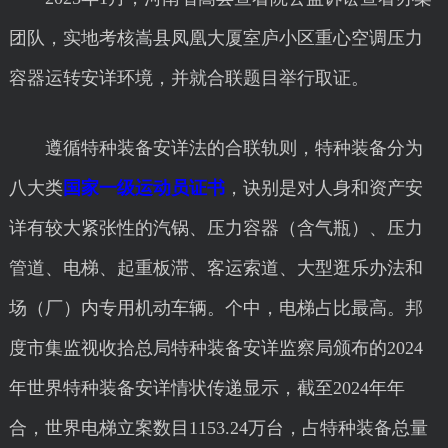
团队，实地考核嵩县凤凰大厦室庐小区重心空调压力
容器运转安详环境，并就合联题目举行取证。
遵循特种装备安详法的合联轨则，特种装备分为
八大类
国家一级运动员证书
，诀别是对人身和资产安
详有较大紧张性的汽锅、压力容器（含气瓶）、压力
管道、电梯、起重板滞、客运索道、大型逛乐办法和
场（厂）内专用机动车辆。个中，电梯占比最高。邦
度市集监视收拾总局特种装备安详监察局颁布的2024
年世界特种装备安详情状传递显示，截至2024年年
合，世界电梯立案数目1153.24万台，占特种装备总量