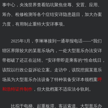
事中心，央浼世界查看陷坑聚焦坐蓐、安置、应用、
筹办、检修检测等各个症结安详隐患题目，加大办案
力度，有用制止重特大安详事项。
2025年1月，李琳琳接到一通举报电话——“我们
辖区界限较大的某逛乐场内，一处大型逛乐办法安详
带都破了还正在运转。”安详带即是乘客的“性命线日，
该院以行政公益诉讼立案。走访中，该院挖掘某逛乐
场虽为大型逛乐办法设备了特种装备安详本领档案
呼
和浩特证件制作
，但大批档案不适应法令轨则。
比拟于电梯、起重板滞、客运索道、大型逛乐办