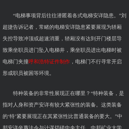
“电梯事项背后往往潜匿着各式电梯安详隐患。”刘
超捷告诉记者，常睹的电梯安详隐患紧要展现为轿厢
失控导致冲顶或超速消重，轿厢没有达到开门楼层导
致乘坐职员进门坠入电梯井，乘坐职员进出电梯时被
电梯门夹撞
呼和浩特证件制作
，电梯门不行寻常开启
形成职员被困等环境。
特种装备的非常性展现正在哪里？“特种装备，是
指对人身和资产安详有较大紧张性的装备。这类装备
的‘特’紧要展现正在其紧张性比普通装备的要大。”中
邦安详坐蓐法令与计谋切磋中央主任、中邦矿业大学