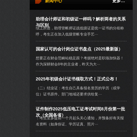
新闻中心
更多…
助理会计师证和初级证一样吗？解析两者的关系
与区别
综上所述，助理管帐师证战低级证是统一证书的分歧称
呼，考生正在加入低级管帐专业手艺···
国家认可的会计岗位证书盘点（2025最新版）
想要正在财会范畴站稳足跟？考据绝对是职场加快器！
作为深耕财会8年的主业者，昨天为大···
2025年初级会计证书领取方式！正式公布！
（二）结业证：考生自己具备报名资历的学历（或学
位）证书原件。部门地域还要求供给复···
证件制作2025低压电工证考试时间8月份第一批
次（全国各省）
：考生至多提前一个月起头关心通知，并预备好有关报
名资料（如身份证、学历证真、照片···