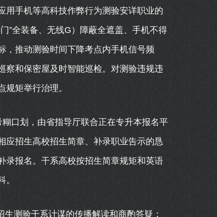
应用手机等高科技作弊行为测验安详职业的
门”全装备、无线G）障蔽全遮盖、手机不得
标，推动测验时间下降考点内手机信号频
巡察和保密屋及时智能巡检。对测验违规违
点规矩举行治理。
糊口划，由省指导厅联合正在专升本报名平
相应招生高校招生简章、补录职业告示的恳
补录报名。干系高校按招生简章规矩和英语
科。
招生测验干系计谋的传播解读和商酌答疑；