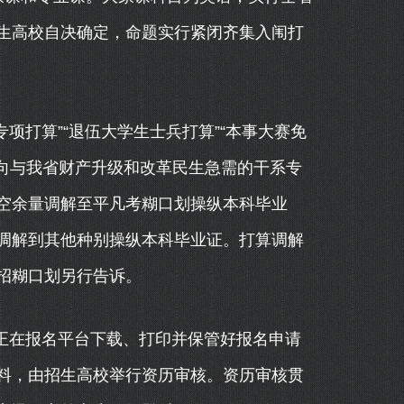
生高校自决确定，命题实行紧闭齐集入闱打
项打算”“退伍大学生士兵打算”“本事大赛免
心向与我省财产升级和改革民生急需的干系专
空余量调解至平凡考糊口划操纵本科毕业
调解到其他种别操纵本科毕业证。打算调解
招糊口划另行告诉。
正在报名平台下载、打印并保管好报名申请
料，由招生高校举行资历审核。资历审核贯