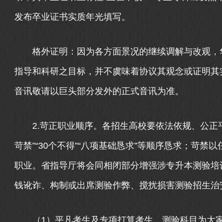
发布卒业证书实质年光填写。
格外证明：因为各方面景况的继续调解与改观，华
指导和科研之目标，并不虞味着协议其观念或证明其
音讯敬请以巨头部分发外的正式音讯为准。
2.苛正职业顺序。各招生高校要依法依规、公正平
苛禁”“30个不得”“八项基础恳求”等顺序恳求；苛
职业。省指导厅将会同相闭部分增强涉专升本测验培
钱讹诈、构制或出席测验作弊、搅扰损害测验招生治
（1）平凡考生及专项打算考生。测验科目为大家