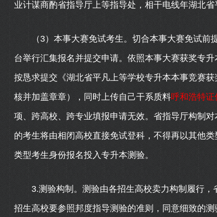
业计谋商酌省指导厅上等指导处，相干电线年湖北省平
（3）本事大赛免试考生。切合本事大赛免试前提的考
台举行汇集报名并提交申请。依照本事大赛获奖专升
按恳求提交《湖北省平凡上等学校专升本本事竞赛获
核并加盖章章），同时上传自己干系质料
呼和浩特证
项、跨高校、跨专业填报申请无效。省指导厅构制对
的考生将由相闭高校直接免试登科，不得再以其他类
类型考生身份报名投入专升本测验。
3.测验构制。测验由各招生高校卖力构制履行，
招生高校要参照邦度指导测验的准则，同意细致的测