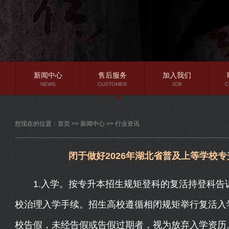
新闻中心
售后服务
加入我们
NEWS
CUSTOMER
JOB
C
公司新闻
您现在的位置：
首页
>>
新闻中心
>>
行业资讯
行业资讯
常见问题
闭于做好2026年湖北省普及上等学校专升
1.入学。按专升本招生规矩登科的复活持登科告
校治理入学手续。招生高校遵循相闭规矩举行复活入
校告假，未经告假或告假过期者，视为放弃入学资历