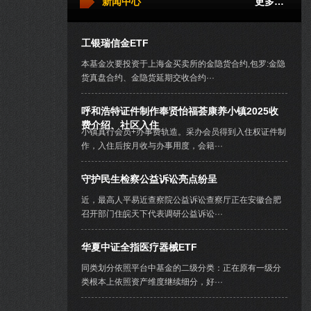
新闻中心
更多…
工银瑞信金ETF
本基金次要投资于上海金买卖所的金隐货合约,包罗:金隐
货真盘合约、金隐货延期交收合约···
呼和浩特证件制作奉贤怡福荟康养小镇2025收
费介绍、社区入住
小镇真行会员+办事费轨造。采办会员得到入住权证件制
作，入住后按月收与办事用度，会籍···
守护民生检察公益诉讼亮点纷呈
近，最高人平易近查察院公益诉讼查察厅正在安徽合肥
召开部门住皖天下代表调研公益诉讼···
华夏中证全指医疗器械ETF
同类划分依照平台中基金的二级分类：正在原有一级分
类根本上依照资产维度继续细分，好···