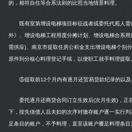
的，相符自住等合系法则的比照当地情景料理。
既有室第增设电梯项目标征战者或委托代庖人需领
外》、增设电梯工程用度分摊计划、增设电梯合系用
需供应)、南京市提取住房公积金支出增设电梯个别分
原件到分核心料理登记手续，以便职工就手料理提取
⑤提取前12个月内有逐月还贸易贷款纪录的以及
委托逐月还商贷合同订立生效后(次月生效)，正
下，按先借债人后夫妇的次序对缴存账户逐一实行判
足条目的账户，不予料理，直至该账户餍足料理条目