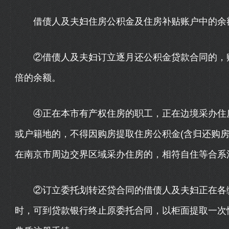
借债人及夫妇住房公积金及住房补贴账户中的余额
②借债人及夫妇订立逐月还公积金贷款合同的，账
倍的余额。
④正在本市有产权住房的职工，正在边境采办住房
或户籍地的，不得因购房提取住房公积金(含归还购房
在南京市周边交界区域采办住房的，相符自住等合系
②订立委托划转还贷合同的借债人及夫妇正在各缴
时，可到贷款银行终止原委托合同，以柜面提取一次