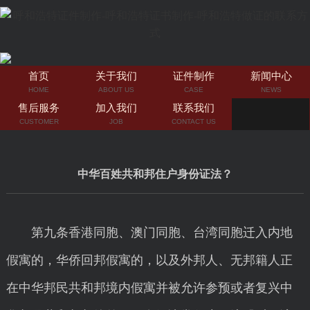
首页
关于我们
证件制作
新闻中心
HOME
ABOUT US
CASE
NEWS
售后服务
加入我们
联系我们
CUSTOMER
JOB
CONTACT US
中华百姓共和邦住户身份证法？
第九条香港同胞、澳门同胞、台湾同胞迁入内地
假寓的，华侨回邦假寓的，以及外邦人、无邦籍人正
在中华邦民共和邦境内假寓并被允许参预或者复兴中