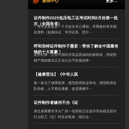
新闻中心
更多…
证件制作2025低压电工证考试时间8月份第一批
次（全国各省）
：考生至多提前一个月起头关心通知，并预备好有关报
名资料（如身份证、学历证真、照片···
呼和浩特证件制作子墨君：带你了解全中国最有
钱的十大富豪！
这些纪律，正在中国经济高品质成幼的新阶段，投契型
财产增加模式正正在让位于价值创举···
【健康普法】《中华人医
第一条为了保障医师，规范医师执业举动，增强医师步
队扶植，人平易近康健，促进康健中···
证件制作者缘何不办《证
湖北省襄樊市洋火厂的一名部前正在该市劳动就业部分
打点职工《证》时告诉笔者，他们企···