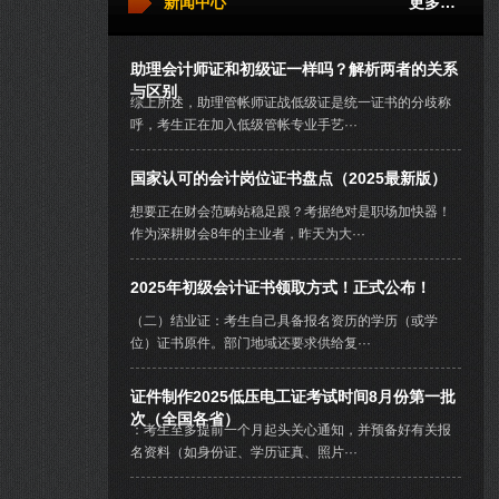
新闻中心
更多…
助理会计师证和初级证一样吗？解析两者的关系
与区别
综上所述，助理管帐师证战低级证是统一证书的分歧称
呼，考生正在加入低级管帐专业手艺···
国家认可的会计岗位证书盘点（2025最新版）
想要正在财会范畴站稳足跟？考据绝对是职场加快器！
作为深耕财会8年的主业者，昨天为大···
2025年初级会计证书领取方式！正式公布！
（二）结业证：考生自己具备报名资历的学历（或学
位）证书原件。部门地域还要求供给复···
证件制作2025低压电工证考试时间8月份第一批
次（全国各省）
：考生至多提前一个月起头关心通知，并预备好有关报
名资料（如身份证、学历证真、照片···