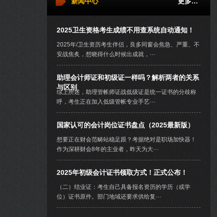
新闻中心
更多…
2025卫生资格考生成绩不用查系统自动通知！
2025年/卫生资历考生伴侣，良多同窗会焦急、严重、不
安战焦炙，想晓得什么时候出成就，···
助理会计师证和初级证一样吗？解析两者的关系
与区别
综上所述，助理管帐师证战低级证是统一证书的分歧称
呼，考生正在加入低级管帐专业手艺···
国家认可的会计岗位证书盘点（2025最新版）
想要正在财会范畴站稳足跟？考据绝对是职场加快器！
作为深耕财会8年的主业者，昨天为大···
2025年初级会计证书领取方式！正式公布！
（二）结业证：考生自己具备报名资历的学历（或学
位）证书原件。部门地域还要求供给复···