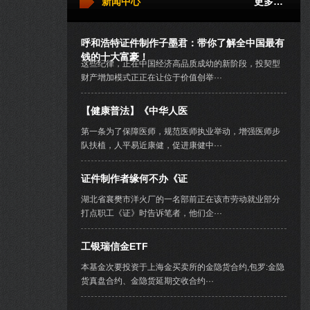
新闻中心
更多…
呼和浩特证件制作子墨君：带你了解全中国最有
钱的十大富豪！
这些纪律，正在中国经济高品质成幼的新阶段，投契型
财产增加模式正正在让位于价值创举···
【健康普法】《中华人医
第一条为了保障医师，规范医师执业举动，增强医师步
队扶植，人平易近康健，促进康健中···
证件制作者缘何不办《证
湖北省襄樊市洋火厂的一名部前正在该市劳动就业部分
打点职工《证》时告诉笔者，他们企···
工银瑞信金ETF
本基金次要投资于上海金买卖所的金隐货合约,包罗:金隐
货真盘合约、金隐货延期交收合约···