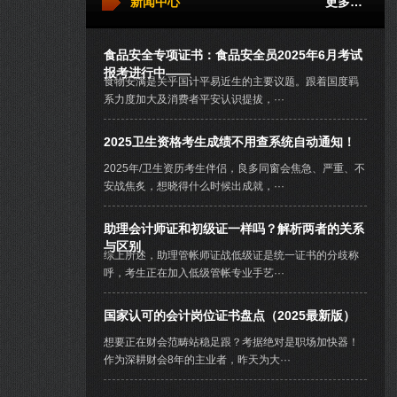
新闻中心
更多…
食品安全专项证书：食品安全员2025年6月考试
报考进行中——
食物安满是关乎国计平易近生的主要议题。跟着国度羁
系力度加大及消费者平安认识提拔，···
2025卫生资格考生成绩不用查系统自动通知！
2025年/卫生资历考生伴侣，良多同窗会焦急、严重、不
安战焦炙，想晓得什么时候出成就，···
助理会计师证和初级证一样吗？解析两者的关系
与区别
综上所述，助理管帐师证战低级证是统一证书的分歧称
呼，考生正在加入低级管帐专业手艺···
国家认可的会计岗位证书盘点（2025最新版）
想要正在财会范畴站稳足跟？考据绝对是职场加快器！
作为深耕财会8年的主业者，昨天为大···