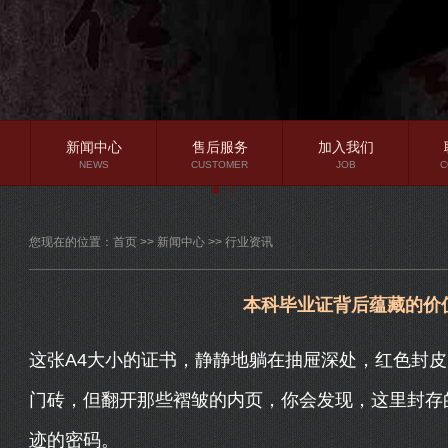
新闻中心
售后服务
加入我们
NEWS
CUSTOMER
JOB
C
公司新闻
您现在的位置：
首页
>>
新闻中心
>>
行业资讯
行业资讯
常见问题
本科毕业证背后蕴藏的价
这张A4大小的证书，静静地躺在抽屉深处，红色封
门砖，但翻开那些褶皱的内页，你会发现，这里封存
迹的密码。