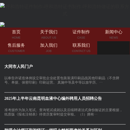
首页
关于我们
证件制作
新闻中心
HOME
ABOUT US
CASE
NEWS
售后服务
加入我们
联系我们
CUSTOMER
JOB
CONTACT US
大同市人民门户
以奉告许诺造体例设立审批企业处置包装装潢印刷品战其他印刷品（不含牌
号、单据、保密印刷）印刷运营。 真施中等及中等以放学历、···
2025年上半年云南昆明血液中心编外聘用人员招聘公告
准考据作为加入笔试、查询笔试成就以及后续聘请法式身份验证的主要根据，
纸质版《报名注销表》待资历复审时提交审核。 （1）拥有···