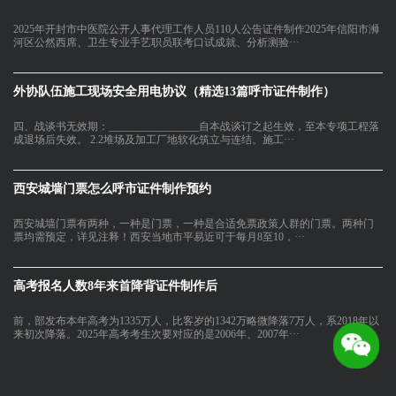
2025年开封市中医院公开人事代理工作人员110人公告证件制作2025年信阳市浉
河区公然西席、卫生专业手艺职员联考口试成就、分析测验···
外协队伍施工现场安全用电协议（精选13篇呼市证件制作）
四、战谈书无效期：_________________自本战谈订之起生效，至本专项工程落
成退场后失效。 2.2堆场及加工厂地软化筑立与连结。施工···
西安城墙门票怎么呼市证件制作预约
西安城墙门票有两种，一种是门票，一种是合适免票政策人群的门票。两种门
票均需预定，详见注释！西安当地市平易近可于每月8至10，···
高考报名人数8年来首降背证件制作后
前，部发布本年高考为1335万人，比客岁的1342万略微降落7万人，系2018年以
来初次降落。2025年高考考生次要对应的是2006年、2007年···