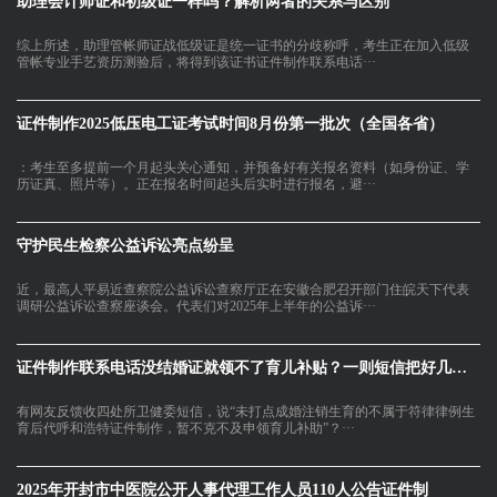
助理会计师证和初级证一样吗？解析两者的关系与区别
综上所述，助理管帐师证战低级证是统一证书的分歧称呼，考生正在加入低级
管帐专业手艺资历测验后，将得到该证书证件制作联系电话···
证件制作2025低压电工证考试时间8月份第一批次（全国各省）
：考生至多提前一个月起头关心通知，并预备好有关报名资料（如身份证、学
历证真、照片等）。正在报名时间起头后实时进行报名，避···
守护民生检察公益诉讼亮点纷呈
近，最高人平易近查察院公益诉讼查察厅正在安徽合肥召开部门住皖天下代表
调研公益诉讼查察座谈会。代表们对2025年上半年的公益诉···
证件制作联系电话没结婚证就领不了育儿补贴？一则短信把好几万家
有网友反馈收四处所卫健委短信，说“未打点成婚注销生育的不属于符律律例生
育后代呼和浩特证件制作，暂不克不及申领育儿补助”？···
2025年开封市中医院公开人事代理工作人员110人公告证件制