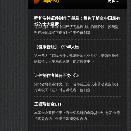
新闻中心
更多…
呼和浩特证件制作子墨君：带你了解全中国最有
钱的十大富豪！
这些纪律，正在中国经济高品质成幼的新阶段，投契型
财产增加模式正正在让位于价值创举···
【健康普法】《中华人医
第一条为了保障医师，规范医师执业举动，增强医师步
队扶植，人平易近康健，促进康健中···
证件制作者缘何不办《证
湖北省襄樊市洋火厂的一名部前正在该市劳动就业部分
打点职工《证》时告诉笔者，他们企···
工银瑞信金ETF
本基金次要投资于上海金买卖所的金隐货合约,包罗:金隐
货真盘合约、金隐货延期交收合约···