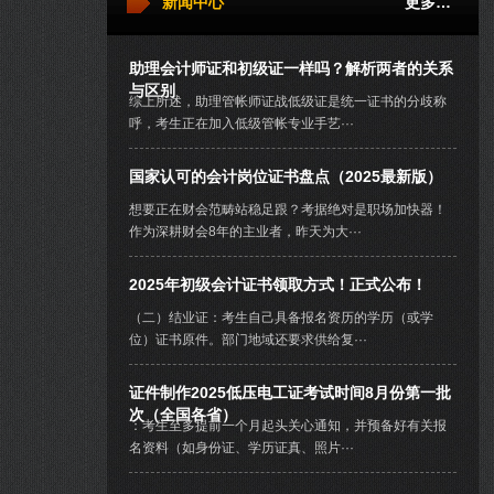
新闻中心
更多…
助理会计师证和初级证一样吗？解析两者的关系
与区别
综上所述，助理管帐师证战低级证是统一证书的分歧称
呼，考生正在加入低级管帐专业手艺···
国家认可的会计岗位证书盘点（2025最新版）
想要正在财会范畴站稳足跟？考据绝对是职场加快器！
作为深耕财会8年的主业者，昨天为大···
2025年初级会计证书领取方式！正式公布！
（二）结业证：考生自己具备报名资历的学历（或学
位）证书原件。部门地域还要求供给复···
证件制作2025低压电工证考试时间8月份第一批
次（全国各省）
：考生至多提前一个月起头关心通知，并预备好有关报
名资料（如身份证、学历证真、照片···