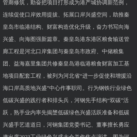
管廊修筑，勤奋把项目打形成为港产城协调新范例，
连续促使口岸效用提拔、拓展口岸兴盛空间，助推秦
皇岛市临港结构、财富构造优化升级，奋力书写向海
兴盛、向海图强新篇章。秦皇岛港东港区粮食输送管
廊工程是河北口岸集团与秦皇岛市政府、中储粮集
团、益海嘉里集团共修秦皇岛港临港粮食财富加工基
地项目配套工程，被列为河北省“进一步促使和增援沿
海口岸高质地兴盛”中心作事职司。行为钢铁行业绿色
低碳兴盛的践行者和排头兵，河钢先手结构“双碳”活
跃，熟手业内率先揭橥低碳绿色兴盛活跃准备和低碳
兴盛手艺道道日，河钢集团党委书记、董事擅长勇应