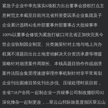
紧急子企业中率先落实6项权力出台董事会授权打点主
意树范文本截至目前河北省邦资委囚系企业集团及子
企业累计选聘42名外部董事外部董事占大批竣事率
100%以董事会修筑为紧急打破口河北省正加快完美今
世企业轨制因企制宜、分类施策针对土地与地上兴办
权属不清题目出台土地变动解决天分资历承袭等增援
策略针对崩溃案件周期长、本钱高题目协作作战崩溃
案件法院会集受理速捷审理作事机制针对非平常筹划
企业刊出困难目简化刊出步伐、压缩处理时辰目前，
全省718户全民一起制企业一共竣事公司制改撤职司02
深化搀杂一起制更改，...翠云山邦际旅逛度假区翠云山