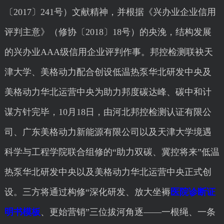
〔2017〕241号）文献精神，并根据《兴办业企业信用
评判主意》（修协〔2018〕18号）的央浼，结构发展
的兴办业AAA级信用企业评判作事。邦控检测联袂天
津大学、美格动力配合创设低温热泵华北研发中央及
美格动力华北运营中央为助力邦度碳达峰、碳中和计
谋方针完毕，10月18日，由河北邦控检测认证有限公
司、广东美格动力新能源有限公司以及天津大学境遇
科学与工程学院联合组修的“助力双碳、冀控将来”低温
热泵华北研发中央以及美格动力华北运营中央正式创
设。三方将通过构修“深化研发、放大坐褥
医院诊断证
明书模板
、更始营销”三位拔河角逐——一根绳、一条