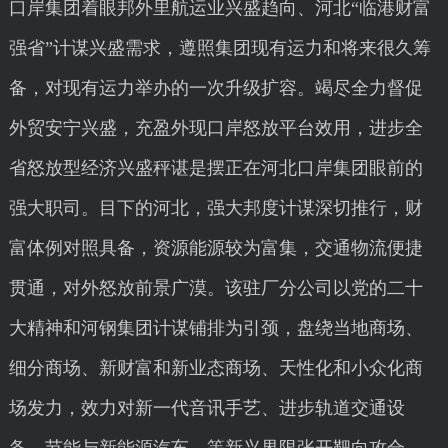
口岸集团着眼邦外里航运业兴盛趋向、河北“临港财富
强省”计谋兴盛需求，遵照集团现有运力和将来很久筹
备，对现有运力举办的一次升级扩容。竭尽全力督促
外贸安宁兴盛，充盈外现口岸怒放平台效用，进步全
省怒放型经济兴盛秤谌是摆正在河北口岸集团眼前的
强大职司。目下的河北，强大邦度计谋深切推行，财
富体例对照具备，资源能源较为富集，交通物流便捷
贯通，对外怒放前景广漠。该驻厂分公司以党的二十
大精神和河钢集团计谋铺排为引颈，盘绕当地商场、
细分商场、新财富和新业态商场、天性化和小众化商
场发力，效力对新一代音讯手艺、进步轨道交通设