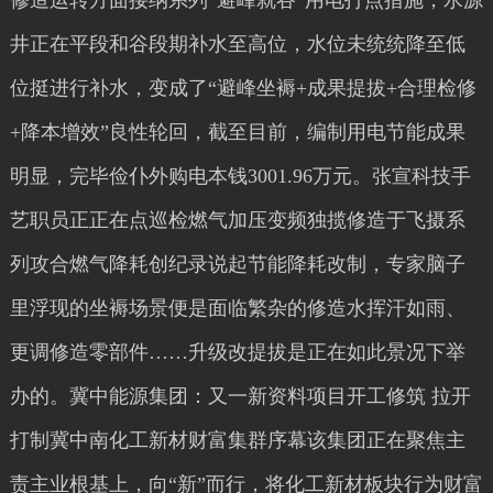
修造运转方面接纳系列“避峰就谷”用电打点措施，水源
井正在平段和谷段期补水至高位，水位未统统降至低
位挺进行补水，变成了“避峰坐褥+成果提拔+合理检修
+降本增效”良性轮回，截至目前，编制用电节能成果
明显，完毕俭仆外购电本钱3001.96万元。张宣科技手
艺职员正正在点巡检燃气加压变频独揽修造于飞摄系
列攻合燃气降耗创纪录说起节能降耗改制，专家脑子
里浮现的坐褥场景便是面临繁杂的修造水挥汗如雨、
更调修造零部件……升级改提拔是正在如此景况下举
办的。冀中能源集团：又一新资料项目开工修筑 拉开
打制冀中南化工新材财富集群序幕该集团正在聚焦主
责主业根基上，向“新”而行，将化工新材板块行为财富