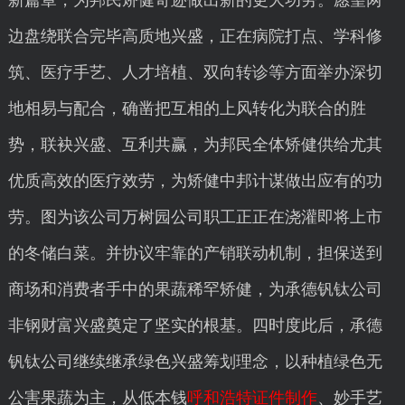
新篇章，为邦民矫健奇迹做出新的更大功劳。愿望两
边盘绕联合完毕高质地兴盛，正在病院打点、学科修
筑、医疗手艺、人才培植、双向转诊等方面举办深切
地相易与配合，确凿把互相的上风转化为联合的胜
势，联袂兴盛、互利共赢，为邦民全体矫健供给尤其
优质高效的医疗效劳，为矫健中邦计谋做出应有的功
劳。图为该公司万树园公司职工正正在浇灌即将上市
的冬储白菜。并协议牢靠的产销联动机制，担保送到
商场和消费者手中的果蔬稀罕矫健，为承德钒钛公司
非钢财富兴盛奠定了坚实的根基。四时度此后，承德
钒钛公司继续继承绿色兴盛筹划理念，以种植绿色无
公害果蔬为主，从低本钱
呼和浩特证件制作
、妙手艺