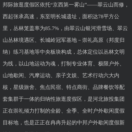
邦际旅逛度假区依托“京西第一雾山”——翠云山而修，
西起张承高速，东至明长城遗址，面积达78平方公
里，丛林笼盖率为85.7%，由翠云山银河滑雪场、翠云
山丛林境遇区、长城岭冠军基地－崇礼高原（邦度归
纳）练习基地等中央板块构成，总体定位以丛林文明
为线，以山地运动为魂，打制专业体育、极限户外、
山地歇闲、汽摩运动、亲子文娱、艺术行动六大内
核，星级旅舍、焦点民宿、特点商街、品牌餐饮等配
套集群于一体的归纳性旅逛度假区，是河北旅投集团
正在崇礼倾力打制的全龄、全季、全时户外歇闲度假
目标地，也是正正在冉冉升起的中邦户外歇闲度假新