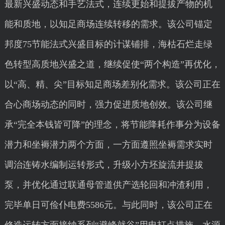
最新兴盛动态和手艺法式，连续更始和提拔产物的机
能和质地，以知足商场连续转移的需求。该公司锚定
邦度75节能法式兴盛目标的计谋铺排，海枯石烂走绿
色转型高质地兴盛之道，继续促使“两个构造”再优化，
以“高、精、尖”目标知足商场差别化需求。该公司正在
合心商场动态的同时，强力促进质地创效。该公司继
承“完全本钱皆可降”的理念，将节能降耗作事分为设备
潜力和坐褥潜力两个方面，一方面遵照坐褥需求实时
调治连铸水编制运转形式，升级小方坯旋流井提拔
泵，并优化通过联通母管道供产选轮回和冲渣利用，
完毕单日可俭仆电费5586元。与此同时，该公司正在