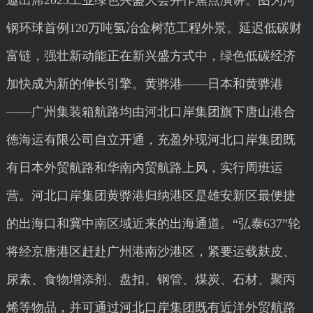
邀出席2023工业绿色兴盛大会并作焦点演讲。图为河
钢环球首例120万吨氢冶金树范工程外景。延迟低碳财
富链，强壮新动能正在新兴盛方式中，绿色低碳经济
加快成为新的伸长引擎。黄骅港——日本和黄骅港
——广州集装箱航路均由河北口岸集团旗下唐山港合
德海运有限公司自立开通，充盈外现河北口岸集团既
有日本外贸航路和华南内贸航路上风，实行周班运
营。河北口岸集团黄骅港归纳港区是雄安新区最便捷
的出海口和冀中南区域近来的出海通道。“弘泰637”轮
将经京唐港区赶赴广州港南沙港区，紧要运载麸皮、
尿素、食物增添剂、盘扣、钢管、煤炭、石材、聚丙
烯等物品，并可通过河北口岸集团既有近洋外贸航路