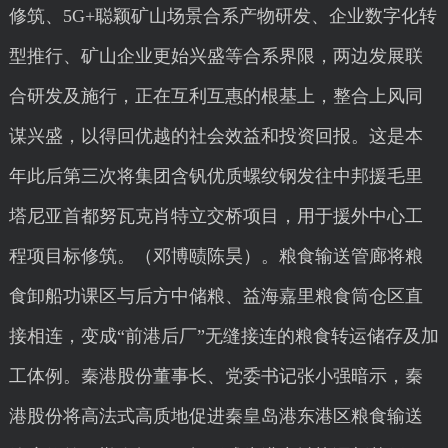
修筑、5G+聪颖矿山场景合系产物研发、企业数字化转
型推行、矿山企业更始兴盛等合系界限，两边发展联
合研发及施行，正在互利互惠的根基上，整合上风同
谋兴盛，以得回优越的社会效益和投资回报。这是本
年此后第三次将集团含钒优质螺纹钢发往中邦援毛里
塔尼亚首都努瓦克肖特立交桥项目，用于援外中心工
程项目标修筑。（邓博赜陈昊）。粮食输送管廊将粮
食卸船功课区与后方中储粮、益海嘉里粮食筒仓区直
接相连，变成“前港后厂”无缝接连的粮食转运储存及加
工体例。秦港股份董事长、党委书记张小强暗示，秦
港股份将高法式高质地促进秦皇岛港东港区粮食输送