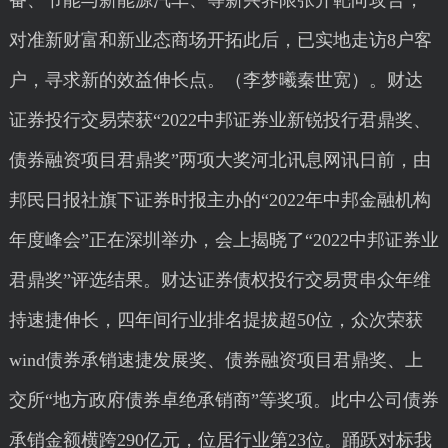
备、节能与新能源汽车、等新兴界限张开靶向攻合，
对准新财富和新业态商场开拓此后，已实地走访8户客
户，寻求新的效益伸长点。（李梦曦秦世宽）。财达
证券投行交易荣获“2022中邦证券业新锐投行君鼎奖、
债券融资项目君鼎奖”两项大奖河北讯息网讯日前，由
邦民日报社旗下证券时报主办的“2022年中邦金融机构
年度峰会”正在深圳举办，会上揭晓了“2022中邦证券业
君鼎奖”评选结果。财达证券债权投行交易贯串众年维
持速捷伸长，四年间行业排名提拔超50位，众次荣获
wind债券承销速捷发展奖、债券融资项目君鼎奖、上
交所“地方政府债券卓绝承销商”等奖项。此中公司债券
承销金额横跨290亿元，位居行业第23位。踊跃对标我