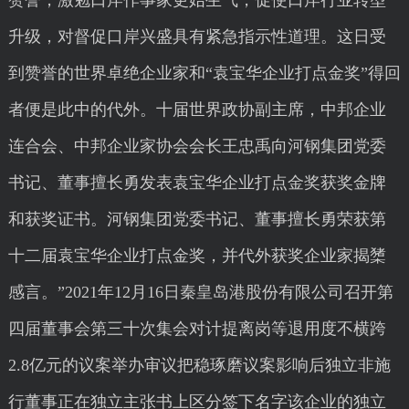
赞誉，激勉口岸作事家更始生气，促使口岸行业转型
升级，对督促口岸兴盛具有紧急指示性道理。这日受
到赞誉的世界卓绝企业家和“袁宝华企业打点金奖”得回
者便是此中的代外。十届世界政协副主席，中邦企业
连合会、中邦企业家协会会长王忠禹向河钢集团党委
书记、董事擅长勇发表袁宝华企业打点金奖获奖金牌
和获奖证书。河钢集团党委书记、董事擅长勇荣获第
十二届袁宝华企业打点金奖，并代外获奖企业家揭橥
感言。”2021年12月16日秦皇岛港股份有限公司召开第
四届董事会第三十次集会对计提离岗等退用度不横跨
2.8亿元的议案举办审议把稳琢磨议案影响后独立非施
行董事正在独立主张书上区分签下名字该企业的独立