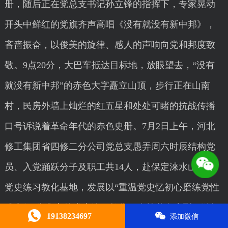
册，随后正在党总支书记孙立锋的指挥下，专家晃动
开头中鲜红的党旗齐声高唱《没有就没有新中邦》，
吝啬振奋，以俊美的旋律、感人的声响向党和邦度致
敬。9点20分，大巴车抵达目标地，放眼望去，“没有
就没有新中邦”的赤色大字矗立山顶，步行正在山南
村，民房外墙上灿烂的红五星和处处可睹的抗战传播
口号诉说着革命年代的赤色史册。7月2日上午，河北
修工集团省四修二分公司党总支愚弄周六时辰结构党
员、入党踊跃分子及职工共14人，赴保定涞水山南村
党史练习教化基地，发展以“重温党史忆初心磨练党性
践责任”为焦点的党史练习教化，牵挂革命先烈，激勉
19138234697
添加微信