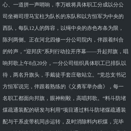
心、一道拼一声哨响，李万岐将具体职工分成以分公
司坐褥司理马宝柱为队长的东队和以方恒军为中央的
西队，每队12人的阵容，以绳中央的赤色布条为限，
陈列两侧。正在河北四修一分公司院内，伴跟着纠合
的铃声，“迎邦庆”系列行动拉开序幕——升起邦旗，唱
响邦歌上午8点20分，一分公司组织具体职工已排队以
待，两名升旗头，手戴徒手套庄敬站立。”党总支书记
方恒军说完，伴跟着熟练的《义勇军举办曲》，每一
名职工都面向邦旗，眼神刚毅，高唱邦歌。“料斗防堵
煤疏通装配的研发与利用”项目通过料斗防堵煤疏通装
配与干系皮带机同步运转，及时消除料内积煤，完毕