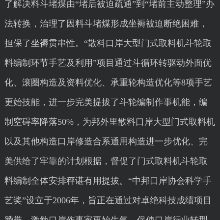
了解决料斗堵煤由“堵后被迫疏通”到“堵前主动整理”办
法转换，治理了因料斗堵煤形成坐褥被迫断绝困难，
担保了坐褥贯串性。“散料口岸大型门式取料机斗轮取
料编制环节手艺及利用”项目通过斗循环转驱动外面优
化、滚圈构造及资料优化、承重轮构造优化等8项手艺
更始技能，进一步完美提拔了斗轮编制作事机能，编
制窒碍率降落50%，为邦外里散料口岸大型门式取料机
以及其他构造口岸修造合系通用构造进一步优化、完
美供给了牢靠的计划根据，督促了门式取料机斗轮取
料编制全体安排秤谌有用提拔。“中邦口岸协会科学手
艺奖”设立于2006年，旨正在通过对卓绝科技成绩项目