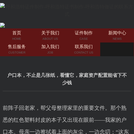
首页
关于我们
证件制作
新闻中心
HOME
ABOUT US
CASE
NEWS
售后服务
加入我们
联系我们
CUSTOMER
JOB
CONTACT US
户口本，不止是几张纸，看懂它，家庭资产配置能省下不
少钱
前阵子回老家，帮父母整理家里的重要文件。那个熟
悉的红色塑料封皮的本子又出现在眼前——我家的户
口本。母亲一边擦拭着上面的灰尘，一边念叨：“这东