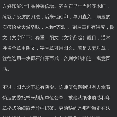
方好印能让作品神采倍增。齐白石早年当雕花木匠，
练就了凌厉的刀法，后来他刻印，单刀直入，崩裂的
石痕恰成天然韵味，人称“齐派”。刻名章也有讲究，阴
文（文字凹下）稳重，阳文（文字凸起）醒目，通常
姓名全章用阴文，字号章可用阳文。若是夫妻对章，
往往选用一块原石剖开而成，合则纹路相连，寓意圆
满。
不过，阳光之下总有阴影。陈师傅曾遇到过有人拿着
伪造的委托书来刻某单位公章，被他从纸张质感和印
章格式的细微差异中识破。更隐秘的是那些游走在法