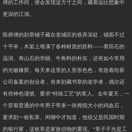
傅的工作间，便会发现这方寸之间，藏着远比想象中
更深的江湖。
陈师傅的刻章铺子藏在老城区的巷弄深处，铺面不过
十平米，木架上堆满了各种材质的胚料——青田石的
温润、寿山石的华丽、牛角料的朴实，还有如今常用
的光敏橡胶。每天来这里的人形形色色，有急着给新
公司备案的创业者，有来刻藏书章的老学者，偶尔还
有些神色谨慎、要求“特殊工艺”的客人。去年夏天，一
个穿着普通的中年男子带来一块拇指大小的鸡血石，
要求刻一枚私章。闲聊中才知道，他祖父是民国时期
的银行家，这枚章是家族信物的重现。“章子不光是工