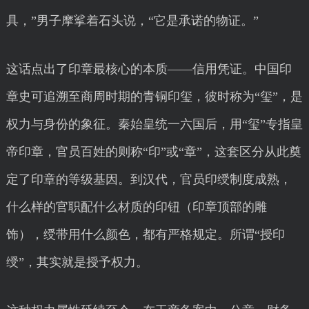
具，”男子摩挲着石头说，“它是承诺的物证。”
这话点出了印章最核心的本质——信用凭证。中国印
章史可追溯至商周时期的青铜印玺，彼时称为“玺”，是
权力与身份的象征。秦始皇统一六国后，用“玺”专指皇
帝印章，官员百姓的则称“印”或“章”，这套区分从此奠
定了印章的等级基因。到汉代，官员印绶制度成熟，
什么样的官职配什么材质的印钮（印章顶部的雕
饰），绶带用什么颜色，都有严格规定。所谓“授印
绶”，其实就是授予权力。