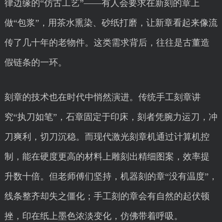
律边缘的“仿古工艺”——有人会要求在新刻的章上
做“包浆”，用茶水熏染、砂纸打磨，让新章看起来像流
传了几十年的老物件。这类需求背后，往往是古董造
假链条的一环。
刻章的技术也在时代中悄然演进。传统手工刻章讲
究“执刀如笔”，石章固定于印床，刻者凭腕力运刀，冲
刀爽利，切刀沉稳。而现代激光刻章机通过计算机控
制，能在硬度更高的材料上雕刻出精细图案，效率提
升数十倍。但老师傅们坚持，机器刻的章“没有温度”，
线条整齐却失之僵化；手工刻的章会有自然的起伏顿
挫，印在纸上墨色浓淡变化，仿佛带着呼吸。