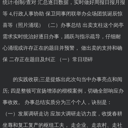
统计/创制/查对 汇总逐日数据，实时做好周报日报月报
等 4,行政人事协助 保卫同事闭联举办众场团筑诞辰惊
喜等（照片涌现） （二）办事总结 出卖支柱这个岗亭
需求实时统治好逐日办事，踊跃与指示疏导，仔细耐
心涌现或许存正在的题目并预警， 做出卖的支持和确
保 二存正在题目及纠正 （一）常日琐碎
的实践收获;三是提炼出此次勾当中办事亮点和阅
历; 四是整顿可宣扬增添的楷模案例，切确全部响应办
事收效。 办事总结实质分为三个个人，诀别是：
（一）发展调研走访 应加大调研走访力度，收拢春耕
坐蓐和复工复产的枢纽工夫， 走企业、走农村、走社