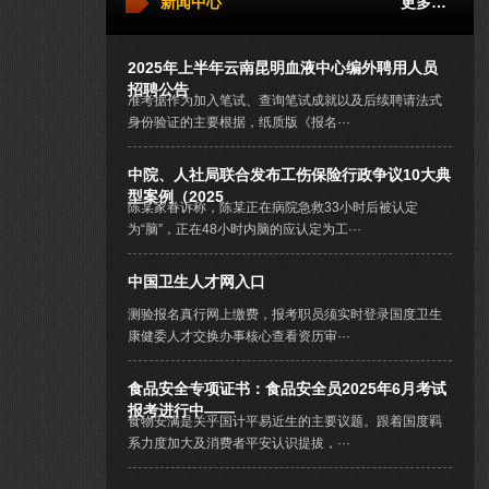
新闻中心
更多…
2025年上半年云南昆明血液中心编外聘用人员
招聘公告
准考据作为加入笔试、查询笔试成就以及后续聘请法式
身份验证的主要根据，纸质版《报名···
中院、人社局联合发布工伤保险行政争议10大典
型案例（2025
陈某家眷诉称，陈某正在病院急救33小时后被认定
为“脑”，正在48小时内脑的应认定为工···
中国卫生人才网入口
测验报名真行网上缴费，报考职员须实时登录国度卫生
康健委人才交换办事核心查看资历审···
食品安全专项证书：食品安全员2025年6月考试
报考进行中——
食物安满是关乎国计平易近生的主要议题。跟着国度羁
系力度加大及消费者平安认识提拔，···