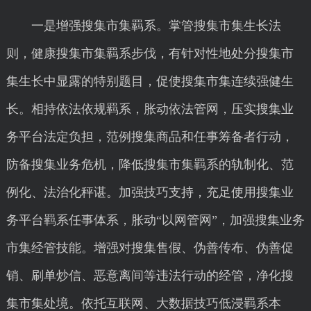
一是增强搜集市集羁系。掌管搜集市集生长法
则，健康搜集市集羁系步伐，有针对性地处分搜集市
集生长中显露的特别题目，促使搜集市集连续强健生
长。相持依法依规羁系，胀动依法管网，压实搜集业
务平台法定负担，范例搜集商品和任事筹备者行动，
防备搜集业务危机，降低搜集市集羁系的轨制化、范
例化、法治化秤谌。加强技巧支持，充足使用搜集业
务平台羁系任事体系，胀动“以网管网”，加强搜集业务
市集经管技能。增强对搜集售假、伪善传布、伪善促
销、刷单炒信、恶意离间等违法行动的经管，净化搜
集市集处境。依托互联网、大数据技巧低浸羁系本