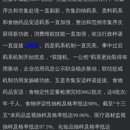
序次和市集处境一直刷新，市集归纳羁系、质料羁系
和食物药品安适羁系一直加强，整治和范例市集序次
获得新功效，消费维权技能一直加强，依法行政秤谌
一直提拔
上岗证
。四是羁系机制一直完美。事中过后
羁系机制开始筑造，“双随机、一公然”羁系更始取得有
用胀动，企业信用讯息公示职业稳步胀动，联结惩戒
机制功用发扬睹功效。五是市集安适秤谌提拔。食物
药品安适：食物定性定量检测完结9062批次，达8批次/
年·千人。食物评议性抽检及格率抵达98%。截至“十三
五”末药品监视抽样及格率抵达99.06%、医疗器材监视
抽样及格率抵达97.5%、化妆品抽样及格率抵达