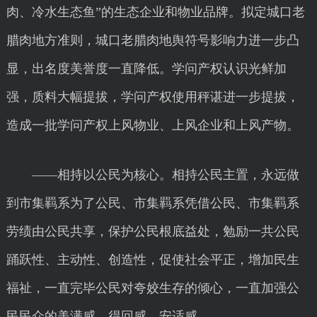
肉、冷水生态鱼”的生态企业和物业品牌。拟定城口老
腊肉地方准则，城口老腊肉地舆符号影响力进一步凸
显，出名度美誉度一直降低。学问产权认识光鲜加
强，质料大幅提拔，学问产权使用秤谌进一步提拔，
造成一批学问产权上风物业、上风企业和上风产物。
——相持以公民为核心。相持公民主置，永远做
到市集羁系为了公民、市集羁系凭借公民、市集羁系
劳绩由公民共享，保护公民根底益处，勉励一共公民
踊跃性、主动性、创造性，促使社会平正，增加民生
福祉，一直完毕公民对夸姣生存的倾心，一直加强公
民民众的美满感、得回感、安适感。