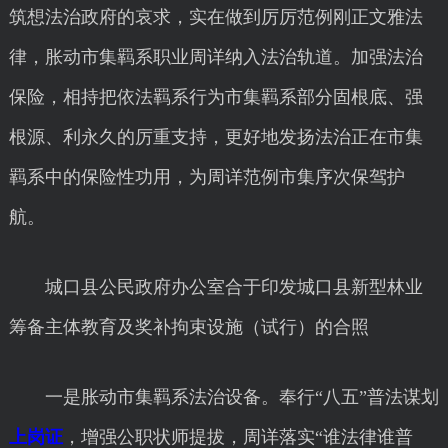
筑想法治政府的哀求，实在做到厉厉范例刚正文雅法
律，胀动市集羁系职业周详纳入法治轨道。加强法治
保险，相持把依法羁系行为市集羁系部分固根底、强
根源、利永久的厉重支持，更好地发扬法治正在市集
羁系中的保险性功用，为周详范例市集序次保驾护
航。
城口县公民政府办公室合于印发城口县新型林业
筹备主体教育及奖补拘束设施（试行）的合照
一是胀动市集羁系法治设备。奉行“八五”普法谋划
上岗证
，增强公职状师提拔，周详落实“谁法律谁普