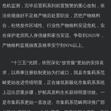
危机监测，完毕后置羁系到前置预警的重心改制，依
法依规做好不足格产物后处置职业，厉把产物格料
合，杜绝发作区域性、行业性产物格料安适危机，实
在保护老庶民人身强健和家当安适。争取到2025年，
产物格料监视抽查及格率安宁到95%以上。
“十三五”光阴，依照深化“放管服”更始的安排哀
求，以商事注册轨制更始为打破口，我县市集羁系范
畴更始改进劳绩明显，正在修筑新颖化市集羁系系统
上迈出厉重步骤，护航高质料生长获得明显功效。一
是市集羁系更始一直改进。市集羁系范畴周详推广部