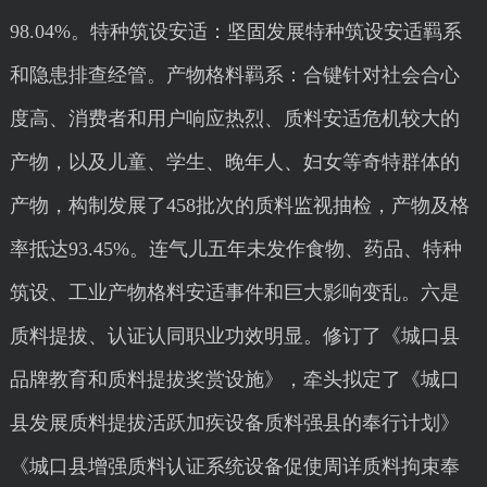
98.04%。特种筑设安适：坚固发展特种筑设安适羁系
和隐患排查经管。产物格料羁系：合键针对社会合心
度高、消费者和用户响应热烈、质料安适危机较大的
产物，以及儿童、学生、晚年人、妇女等奇特群体的
产物，构制发展了458批次的质料监视抽检，产物及格
率抵达93.45%。连气儿五年未发作食物、药品、特种
筑设、工业产物格料安适事件和巨大影响变乱。六是
质料提拔、认证认同职业功效明显。修订了《城口县
品牌教育和质料提拔奖赏设施》，牵头拟定了《城口
县发展质料提拔活跃加疾设备质料强县的奉行计划》
《城口县增强质料认证系统设备促使周详质料拘束奉