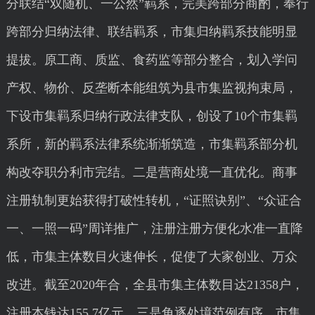
分联结“双随机、一公然”羁系，完美跨部分商酌，奉行
跨部分归纳法律、联结羁系，市集归纳羁系技能明显
提拔。原工商、质监、食药监等部分整合，划入学问
产权、物价、反垄断本能组筑为县市集监视拘束局，
下设市集羁系归纳行政法律支队，创设了10个市集羁
系所，新的羁系法律系统渐渐筑造，市集羁系部分机
构改夺职分利市完结。二是营商处境一直优化。商事
注册轨制更始获得打破性转机，“证照诀别”、“众证合
一、一照一码”周详推广，注册注册方便化水准一直降
低，市集主体数目火速伸长，促使了大家创业、万众
改进。截至2020年合，全县市集主体数目达21358户，
注册本钱达155.7亿元。三是角逐处境范例有序。市集