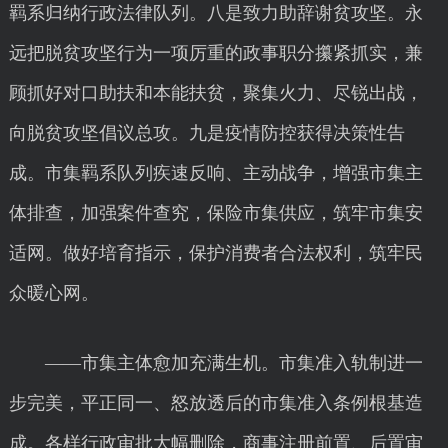
羁系归纳行政法律队列。八是致力助辞谢贫攻坚。永
远把脱贫攻坚行为一项厉重的政事职分攥紧抓实，兼
顾抓好对口助扶和本能扶贫，聚集火力、尽锐出战，
向脱贫攻坚倡议总攻。九是疫情防控获得决策性告
成。市集羁系队列疾速反响、主动战争，增强市集主
体排查，加强案件查究，保险市集供应，筑牢市集安
适网。做好培育指示，保护消费者合法权利，筑牢民
众暖心网。
——市集主体愈加充满生机。市集准入轨制进一
步完美，平正同一、怒放透后的市集准入条例根基造
成。各样行政审批大幅删除，商事注册前置、后置审