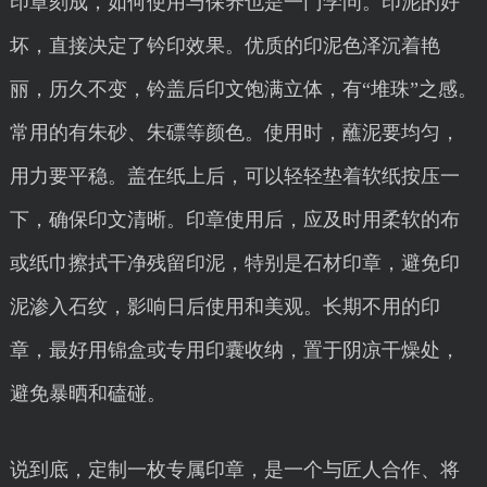
印章刻成，如何使用与保养也是一门学问。印泥的好
坏，直接决定了钤印效果。优质的印泥色泽沉着艳
丽，历久不变，钤盖后印文饱满立体，有“堆珠”之感。
常用的有朱砂、朱磦等颜色。使用时，蘸泥要均匀，
用力要平稳。盖在纸上后，可以轻轻垫着软纸按压一
下，确保印文清晰。印章使用后，应及时用柔软的布
或纸巾擦拭干净残留印泥，特别是石材印章，避免印
泥渗入石纹，影响日后使用和美观。长期不用的印
章，最好用锦盒或专用印囊收纳，置于阴凉干燥处，
避免暴晒和磕碰。
说到底，定制一枚专属印章，是一个与匠人合作、将