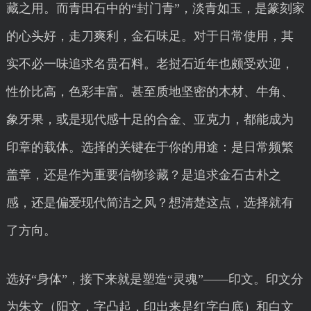
藏之用。而青田石中的“封门青”，淡青如玉，是篆刻家
的心头好，走刀爽利，金石味足。对于日常使用，其
实不必一味追求名贵石料。老挝石近年也颇受欢迎，
性价比高，色彩丰富。甚至质地坚密的木材、牛角、
象牙果，或是现代感十足的合金、亚克力，都能成为
印章的载体。选择的关键在于你的用途：是日常频繁
盖章，还是作为重要信物珍藏？是追求金石古朴之
感，还是偏爱现代简洁之风？想清楚这点，选择就有
了方向。
选好“身体”，接下来就是塑造“灵魂”——印文。印文分
为朱文（阳文，字凸起，印出来是红字白底）和白文