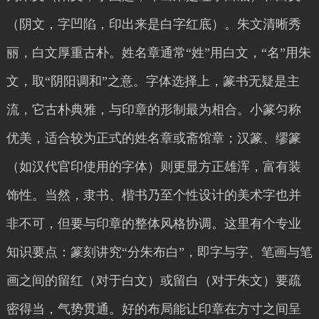
（阴文，字凹陷，印出来是白字红底）。朱文清晰秀
丽，白文厚重古朴。姓名章通常“姓”用白文，“名”用朱
文，取“阴阳调和”之意。字体选择上，篆书无疑是主
流，它古朴典雅，与印章的形制最为相合。小篆匀称
优美，适合较为正式的姓名章或斋馆章；汉篆、缪篆
（如汉代官印使用的字体）则更显方正雄浑，富有装
饰性。当然，隶书、楷书乃至个性设计的美术字也并
非不可，但要与印章的整体风格协调。这里有个专业
知识要点：篆刻讲究“分朱布白”，即字与字、笔画与笔
画之间的留红（对于白文）或留白（对于朱文）要疏
密得当，气势贯通。好的布局能让印章在方寸之间呈