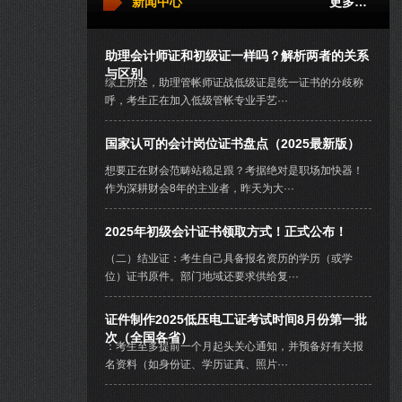
新闻中心
更多…
助理会计师证和初级证一样吗？解析两者的关系
与区别
综上所述，助理管帐师证战低级证是统一证书的分歧称
呼，考生正在加入低级管帐专业手艺···
国家认可的会计岗位证书盘点（2025最新版）
想要正在财会范畴站稳足跟？考据绝对是职场加快器！
作为深耕财会8年的主业者，昨天为大···
2025年初级会计证书领取方式！正式公布！
（二）结业证：考生自己具备报名资历的学历（或学
位）证书原件。部门地域还要求供给复···
证件制作2025低压电工证考试时间8月份第一批
次（全国各省）
：考生至多提前一个月起头关心通知，并预备好有关报
名资料（如身份证、学历证真、照片···